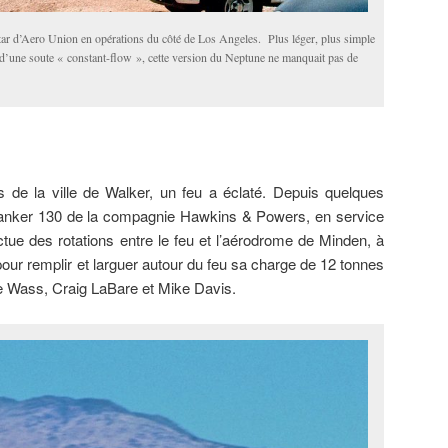
tar d’Aero Union en opérations du côté de Los Angeles. Plus léger, plus simple
t d’une soute « constant-flow », cette version du Neptune ne manquait pas de
ès de la ville de Walker, un feu a éclaté. Depuis quelques
anker 130 de la compagnie Hawkins & Powers, en service
ctue des rotations entre le feu et l’aérodrome de Minden, à
our remplir et larguer autour du feu sa charge de 12 tonnes
ve Wass, Craig LaBare et Mike Davis.