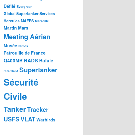
Défilé
Evergreen
Global Supertanker Services
Hercules
MAFFS
Marseille
Martin Mars
Meeting Aérien
Musée
Nîmes
Patrouille de France
RADS
Q400MR
Rafale
Supertanker
retardant
Sécurité
Civile
Tanker
Tracker
USFS
VLAT
Warbirds