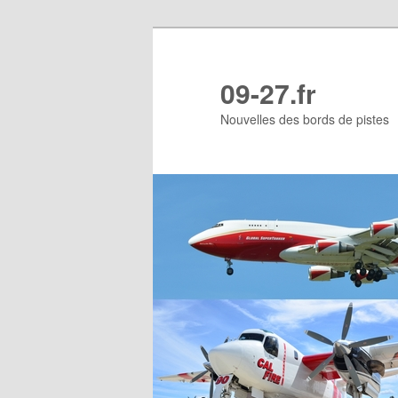
Aller
Aller
au
au
contenu
contenu
09-27.fr
principal
secondaire
Nouvelles des bords de pistes