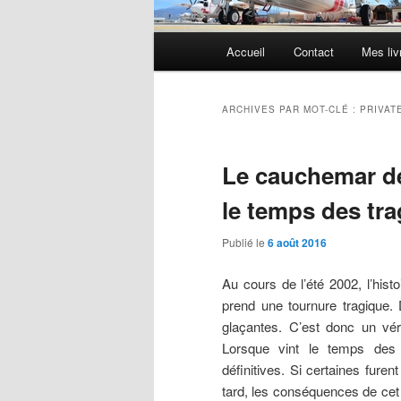
Menu
Accueil
Contact
Mes liv
principal
ARCHIVES PAR MOT-CLÉ :
PRIVAT
Le cauchemar de
le temps des tr
Publié le
6 août 2016
Au cours de l’été 2002, l’hist
prend une tournure tragique.
glaçantes. C’est donc un véri
Lorsque vint le temps des dé
définitives. Si certaines fure
tard, les conséquences de cet