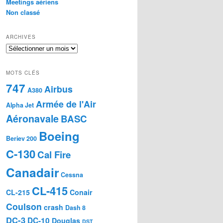
Meetings aériens
Non classé
ARCHIVES
Archives
MOTS CLÉS
747
Airbus
A380
Armée de l'Air
Alpha Jet
Aéronavale
BASC
Boeing
Beriev 200
C-130
Cal Fire
Canadair
Cessna
CL-415
CL-215
Conair
Coulson
crash
Dash 8
DC-3
DC-10
Douglas
DST