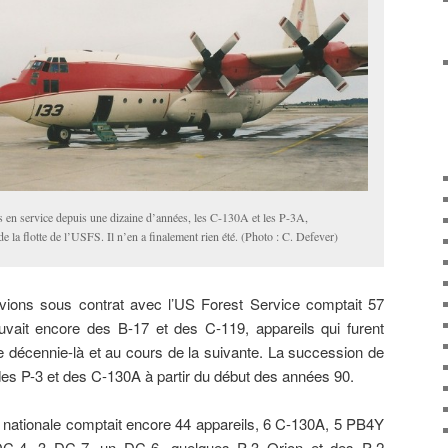
s en service depuis une dizaine d’années, les C-130A et les P-3A,
de la flotte de l’USFS. Il n’en a finalement rien été. (Photo : C. Defever)
’avions sous contrat avec l’US Forest Service comptait 57
uvait encore des B-17 et des C-119, appareils qui furent
te décennie-là et au cours de la suivante. La succession de
des P-3 et des C-130A à partir du début des années 90.
n nationale comptait encore 44 appareils, 6 C-130A, 5 PB4Y
DC-4, 3 DC-7, un DC-6, quelques P-3 Orion et des P-2