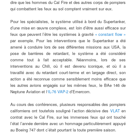
dire que les hommes du Cal Fire et des autres corps de pompiers
qui combattent les feux au sol comptent vraiment sur eux.
Pour les spécialistes, le système utilisé à bord du Supertanker,
d’une mise en œuvre complexe, est loin d’être aussi efficace sur
feux que peuvent l’être les systèmes à gravité
« constant flow »
par exemple. Pour les interventions que le Supertanker a été
amené à conduire lors de ses différentes missions aux USA, la
pose de barrières de retardant, le système a été considéré
comme tout à fait acceptable. Néanmoins, lors de ses
interventions au Chili, où il est devenu iconique, et où il a
travaillé avec du retardant court-terme et en largage direct, son
action a été reconnue comme sensiblement moins efficace que
les autres avions engagés sur les mêmes feux, le BAe 146 de
Neptune Aviation et l
‘IL-76 VAP-2
d’Emercom.
Au cours des conférences, plusieurs responsables des pompiers
californiens ont toutefois souligné l’action décisive des
VLAT
en
contrat avec le Cal Fire, sur les immenses feux qui ont touché
l’état l’année dernière avec un hommage particulièrement appuyé
au Boeing 747 dont c’était pourtant la toute première saison.