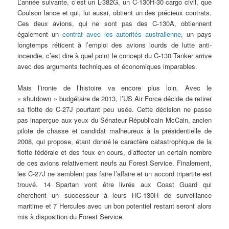
L’année suivante, c’est un L-382G, un C-130H-30 cargo civil, que
Coulson lance et qui, lui aussi, obtient un des précieux contrats.
Ces deux avions, qui ne sont pas des C-130A, obtiennent
également un
contrat avec les autorités australienne
, un pays
longtemps réticent à l’emploi des avions lourds de lutte anti-
incendie, c’est dire à quel point le concept du C-130 Tanker arrive
avec des arguments techniques et économiques imparables.
Mais l’ironie de l’histoire va encore plus loin. Avec le
« shutdown » budgétaire de 2013, l’US Air Force décide de retirer
sa flotte de C-27J pourtant peu usée. Cette décision ne passe
pas inaperçue aux yeux du Sénateur Républicain McCain, ancien
pilote de chasse et candidat malheureux à la présidentielle de
2008, qui propose, étant donné le caractère catastrophique de la
flotte fédérale et des feux en cours, d’affecter un certain nombre
de ces avions relativement neufs au Forest Service. Finalement,
les C-27J ne semblent pas faire l’affaire et un accord tripartite est
trouvé. 14 Spartan vont être livrés aux Coast Guard qui
cherchent un successeur à leurs HC-130H de surveillance
maritime et 7 Hercules avec un bon potentiel restant seront alors
mis à disposition du Forest Service.