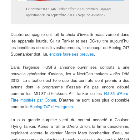
Le premier BAe 146 Tanker effectue ses premiers largages
opérationnels en septembre 2011. (Neptune Aviation)
D’autre compagnie ont fait le choix d’investir massivement dans
les appareils lourds. Si 10 Tanker et ses DC-10 tire aujourd’hui
les bénéfices de ses investissements, le concept du Boeing 747
Supertanker doit, lui,
encore faire ses preuves
.
Dans l’urgence, l’USFS annonce ouvrir ses contrats à une
nouvelle génération d’avions, les « NextGen tankers » dès l’été
2012. La situation est telle que des contrats sont promis à des
avions dont le programme d’essais n’a pas encore débuté
comme les MD-87 d’Erickson Air Tanker ou les
RJ-85 d’Aero-
Flite modifiés par Conair
. D’autres ne sont alors plus disponible
comme le
Boeing 747 d’Evergreen
.
La plus grande surprise vient du contrat accordé à Coulson
Flying Tanker. Après la faillite d’Aero Union, la firme canadienne,
exploitant encore le dernier Martin Mars bombardier d’eau, se
porte acquéreur de plusieurs brevets dont celui des soutes RADS