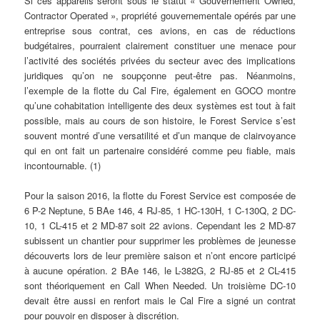
Si ces appareils seront sous le statut « Gouvernement Owned,
Contractor Operated », propriété gouvernementale opérés par une
entreprise sous contrat, ces avions, en cas de réductions
budgétaires, pourraient clairement constituer une menace pour
l’activité des sociétés privées du secteur avec des implications
juridiques qu’on ne soupçonne peut-être pas. Néanmoins,
l’exemple de la flotte du Cal Fire, également en GOCO montre
qu’une cohabitation intelligente des deux systèmes est tout à fait
possible, mais au cours de son histoire, le Forest Service s’est
souvent montré d’une versatilité et d’un manque de clairvoyance
qui en ont fait un partenaire considéré comme peu fiable, mais
incontournable. (1)
Pour la saison 2016, la flotte du Forest Service est composée de
6 P-2 Neptune, 5 BAe 146, 4 RJ-85, 1 HC-130H, 1 C-130Q, 2 DC-
10, 1 CL-415 et 2 MD-87 soit 22 avions. Cependant les 2 MD-87
subissent un chantier pour supprimer les problèmes de jeunesse
découverts lors de leur première saison et n’ont encore participé
à aucune opération. 2 BAe 146, le L-382G, 2 RJ-85 et 2 CL-415
sont théoriquement en Call When Needed. Un troisième DC-10
devait être aussi en renfort mais le Cal Fire a signé un contrat
pour pouvoir en disposer à discrétion.