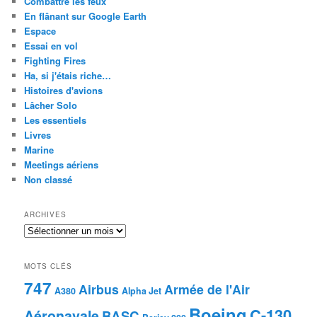
Combattre les feux
En flânant sur Google Earth
Espace
Essai en vol
Fighting Fires
Ha, si j'étais riche…
Histoires d'avions
Lâcher Solo
Les essentiels
Livres
Marine
Meetings aériens
Non classé
ARCHIVES
Archives
MOTS CLÉS
747
Airbus
Armée de l'Air
A380
Alpha Jet
Boeing
C-130
Aéronavale
BASC