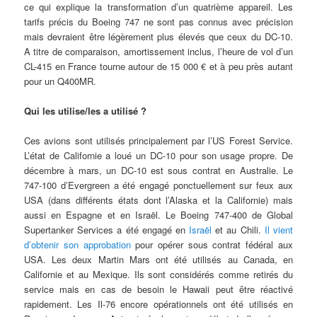
ce qui explique la transformation d’un quatrième appareil. Les
tarifs précis du Boeing 747 ne sont pas connus avec précision
mais devraient être légèrement plus élevés que ceux du DC-10.
A titre de comparaison, amortissement inclus, l’heure de vol d’un
CL-415 en France tourne autour de 15 000 € et à peu près autant
pour un Q400MR.
Qui les utilise/les a utilisé ?
Ces avions sont utilisés principalement par l’US Forest Service.
L’état de Californie a loué un DC-10 pour son usage propre. De
décembre à mars, un DC-10 est sous contrat en Australie. Le
747-100 d’Evergreen a été engagé ponctuellement sur feux aux
USA (dans différents états dont l’Alaska et la Californie) mais
aussi en Espagne et en Israël. Le Boeing 747-400 de Global
Supertanker Services a été engagé en
Israël
et au Chili.
Il vient
d’obtenir son approbation
pour opérer sous contrat fédéral aux
USA. Les deux Martin Mars ont été utilisés au Canada, en
Californie et au Mexique. Ils sont considérés comme retirés du
service mais en cas de besoin le Hawaii peut être réactivé
rapidement. Les Il-76 encore opérationnels ont été utilisés en