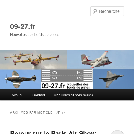
Aller
Aller
au
au
Rech
contenu
contenu
principal
secondaire
09-27.fr
Nouvelles des bords de pistes
Menu
Accueil
Contact
Mes livres et hors-séries
principal
ARCHIVES PAR MOT-CLÉ :
JF-17
Retour sur le Paris Air Show