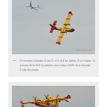
Croisement (lointain) d’un CL-415 et d’un Airbus d’Air France. Le
génome de la PAF se retrouve aussi dans l’ADN de la Sécurité
Civile désormais.