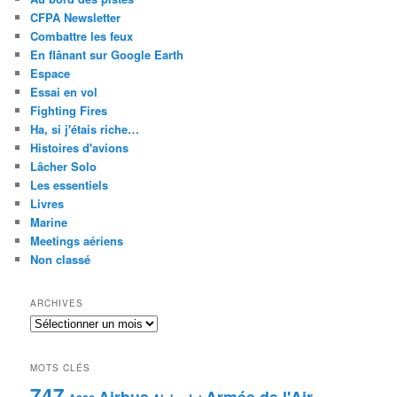
CFPA Newsletter
Combattre les feux
En flânant sur Google Earth
Espace
Essai en vol
Fighting Fires
Ha, si j'étais riche…
Histoires d'avions
Lâcher Solo
Les essentiels
Livres
Marine
Meetings aériens
Non classé
ARCHIVES
Archives
MOTS CLÉS
747
Airbus
Armée de l'Air