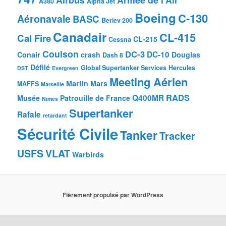
A380
Alpha Jet
Boeing
C-130
Aéronavale
BASC
Beriev 200
Canadair
CL-415
Cal Fire
CL-215
Cessna
Coulson
DC-3
DC-10
Conair
crash
Douglas
Dash 8
Défilé
Global Supertanker Services
Hercules
DST
Evergreen
Meeting Aérien
Martin Mars
MAFFS
Marseille
RADS
Q400MR
Musée
Patrouille de France
Nîmes
Supertanker
Rafale
retardant
Sécurité Civile
Tanker
Tracker
USFS
VLAT
Warbirds
Fièrement propulsé par WordPress