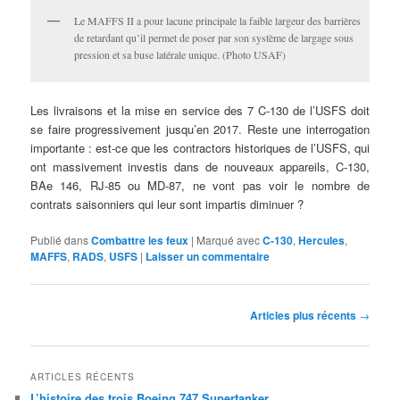
Le MAFFS II a pour lacune principale la faible largeur des barrières
de retardant qu’il permet de poser par son système de largage sous
pression et sa buse latérale unique. (Photo USAF)
Les livraisons et la mise en service des 7 C-130 de l’USFS doit
se faire progressivement jusqu’en 2017. Reste une interrogation
importante : est-ce que les contractors historiques de l’USFS, qui
ont massivement investis dans de nouveaux appareils, C-130,
BAe 146, RJ-85 ou MD-87, ne vont pas voir le nombre de
contrats saisonniers qui leur sont impartis diminuer ?
Publié dans
Combattre les feux
|
Marqué avec
C-130
,
Hercules
,
MAFFS
,
RADS
,
USFS
|
Laisser un commentaire
Navigation
Articles plus récents
→
des
articles
ARTICLES RÉCENTS
L’histoire des trois Boeing 747 Supertanker