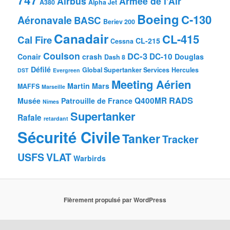
Airbus
Armée de l'Air
A380
Alpha Jet
Boeing
C-130
Aéronavale
BASC
Beriev 200
Canadair
CL-415
Cal Fire
CL-215
Cessna
Coulson
DC-3
DC-10
Conair
crash
Douglas
Dash 8
Défilé
Global Supertanker Services
Hercules
DST
Evergreen
Meeting Aérien
Martin Mars
MAFFS
Marseille
RADS
Q400MR
Musée
Patrouille de France
Nîmes
Supertanker
Rafale
retardant
Sécurité Civile
Tanker
Tracker
USFS
VLAT
Warbirds
Fièrement propulsé par WordPress