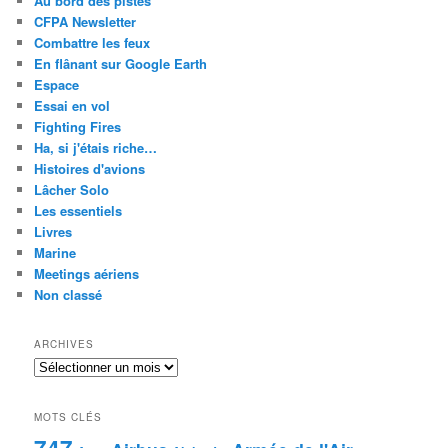
Au bord des pistes
CFPA Newsletter
Combattre les feux
En flânant sur Google Earth
Espace
Essai en vol
Fighting Fires
Ha, si j'étais riche…
Histoires d'avions
Lâcher Solo
Les essentiels
Livres
Marine
Meetings aériens
Non classé
ARCHIVES
Archives
MOTS CLÉS
747