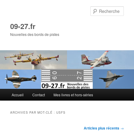
Aller
Aller
au
au
Rech
contenu
contenu
principal
secondaire
09-27.fr
Nouvelles des bords de pistes
Menu
Accueil
Contact
Mes livres et hors-séries
principal
ARCHIVES PAR MOT-CLÉ :
USFS
Navigation
Articles plus récents
→
des