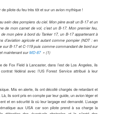
 de pilote du feu très tôt et sur un avion mythique !
 au sein des pompiers du ciel. Mon père avait un B-17 et un
ne de mon carnet de vol, c’est un B-17. Mon premier feu,
ote de mon père à bord du Tanker 17, un B-17 appartenant à
ans d’aviation agricole et autant comme pompier
(NDT : en
ote sur B-17 et C-119 puis comme commandant de bord sur
et maintenant sur
MD-87
» (1)
e de Fox Field à Lancaster, dans l’est de Los Angeles, ils
contrat fédéral avec l’US Forest Service attribué à leur
sique. Mis en alerte, ils ont décollé chargés de retardant et
e. Là, ils sont pris en compte par leur guide, un avion léger et
nt et en sécurité là où leur largage est demandé. L’usage
ématique aux USA car son pilote prend à sa charge la
la détection des éventuels obstacles et la sûreté des