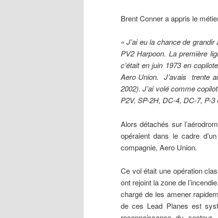
Brent Conner a appris le métier
« J’ai eu la chance de grandir
PV2 Harpoon. La première lig
c’était en juin 1973 en copil
Aero Union.
J’avais trente 
2002)
. J’ai volé comme copil
P2V, SP-2H, DC-4, DC-7, P-3 
Alors détachés sur l’aérodrom
opéraient dans le cadre d’un 
compagnie, Aero Union.
Ce vol était une opération clas
ont rejoint la zone de l’incendi
chargé de les amener rapideme
de ces Lead Planes est syst
reconnaissance du secteur, 