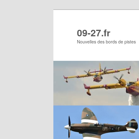
Aller
Aller
au
au
contenu
contenu
09-27.fr
principal
secondaire
Nouvelles des bords de pistes