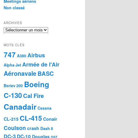
Meetings aériens
Non classé
ARCHIVES
Archives
MOTS CLÉS
747
Airbus
A380
Armée de l'Air
Alpha Jet
Aéronavale
BASC
Boeing
Beriev 200
C-130
Cal Fire
Canadair
Cessna
CL-415
CL-215
Conair
Coulson
crash
Dash 8
DC-3
DC-10
Douglas
DST