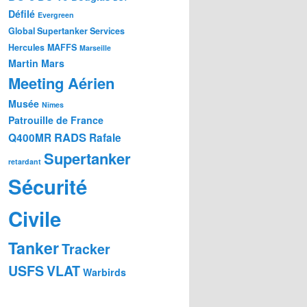
Défilé
Evergreen
Global Supertanker Services
Hercules
MAFFS
Marseille
Martin Mars
Meeting Aérien
Musée
Nîmes
Patrouille de France
RADS
Q400MR
Rafale
Supertanker
retardant
Sécurité
Civile
Tanker
Tracker
USFS
VLAT
Warbirds