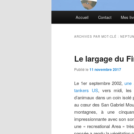
Menu
Accueil
Contact
Mes liv
principal
ARCHIVES PAR MOT-CLÉ :
NEPTU
Le largage du Fi
Publié le
11 novembre 2017
Le 1er septembre 2002,
une 
tankers US
, vers midi, les
d’animaux dans un coin isolé 
au cœur des San Gabriel Mount
montagnes, à une cinqua
impressionnante avec son som
une « recreational Area » très
passée a rendu la végétation p