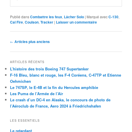
Publié dans
Combattre les feux
,
Lâcher Solo
|
Marqué avec
C-130
,
Cal Fire
,
Coulson
,
Tracker
|
Laisser un commentaire
Navigation
←
Articles plus anciens
des
articles
ARTICLES RÉCENTS
L’histoire des trois Boeing 747 Supertanker
F-16 Bleu, blanc et rouge, les F-4 Coréens, C-47TP et Etienne
Oehmichen
Le 747SP, le E-4B et la fin du Hercules amphibie
Les Puma de l’Armée de l’Air
Le crash d’un DC-4 en Alaska, le concours de photo de
l’Aéroclub de France, Aero 2024 à Friedrichshafen
LES ESSENTIELS
Le retardant