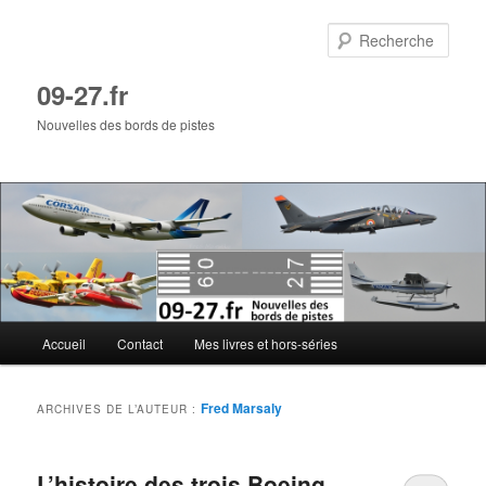
Aller
Aller
au
au
Rech
contenu
contenu
principal
secondaire
09-27.fr
Nouvelles des bords de pistes
Menu
Accueil
Contact
Mes livres et hors-séries
principal
Fred Marsaly
ARCHIVES DE L’AUTEUR :
L’histoire des trois Boeing