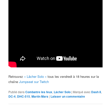
Retrouvez
« Lâcher Solo »
tous les vendredi à 18 heures sur la
chaîne
Jumpseat sur Twitch
Publié dans
Combattre les feux
,
Lâcher Solo
|
Marqué avec
Dash 8
,
DC-4
,
DHC-515
,
Martin Mars
|
Laisser un commentaire