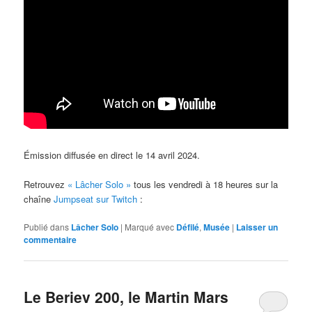
Émission diffusée en direct le 14 avril 2024.
Retrouvez
« Lâcher Solo »
tous les vendredi à 18 heures sur la
chaîne
Jumpseat sur Twitch
:
Publié dans
Lâcher Solo
|
Marqué avec
Défilé
,
Musée
|
Laisser un
commentaire
Le Beriev 200, le Martin Mars