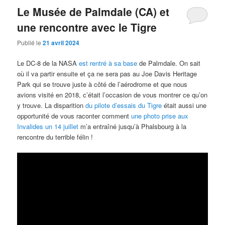
Le Musée de Palmdale (CA) et
une rencontre avec le Tigre
Publié le
21 avril 2024
Le DC-8 de la NASA
est rentré à sa base
de Palmdale. On sait
où il va partir ensuite et ça ne sera pas au Joe Davis Heritage
Park qui se trouve juste à côté de l’aérodrome et que nous
avions visité en 2018, c’était l’occasion de vous montrer ce qu’on
y trouve. La disparition
du pilote d’essais du Tigre
était aussi une
opportunité de vous raconter comment
une photo prise aux
Invalides un 14 juillet
m’a entraîné jusqu’à Phalsbourg à la
rencontre du terrible félin !