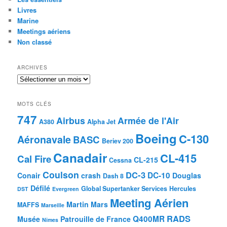
Livres
Marine
Meetings aériens
Non classé
ARCHIVES
Archives
MOTS CLÉS
747
Airbus
Armée de l'Air
A380
Alpha Jet
Boeing
C-130
Aéronavale
BASC
Beriev 200
Canadair
CL-415
Cal Fire
CL-215
Cessna
Coulson
DC-3
DC-10
Conair
crash
Douglas
Dash 8
Défilé
Global Supertanker Services
Hercules
DST
Evergreen
Meeting Aérien
Martin Mars
MAFFS
Marseille
RADS
Q400MR
Musée
Patrouille de France
Nîmes