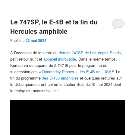
Le 747SP, le E-4B et la fin du
Hercules amphibie
Publié le
23 mai 2024
A l’occasion de la vente du
dernier 747SP de Las Vegas Sands
,
petit retour sur cet
appareil incroyable
. Dans le même temps,
Korean va se séparer de 5 747-8i pour le programme de
succession des
« Doomsday Planes », les E-4B de l’USAF
. La
fin du programme
des C-130 amphibies
et quelques lectures sur
le Débarquement ont animé le Lâcher Solo du 10 mai 2024 dont
le replay est accessible ici :