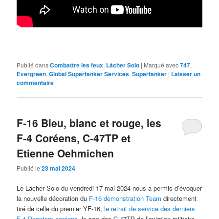
Publié dans
Combattre les feux
,
Lâcher Solo
|
Marqué avec
747
,
Evergreen
,
Global Supertanker Services
,
Supertanker
|
Laisser un
commentaire
F-16 Bleu, blanc et rouge, les
F-4 Coréens, C-47TP et
Etienne Oehmichen
Publié le
23 mai 2024
Le Lâcher Solo du vendredi 17 mai 2024 nous a permis d’évoquer
la nouvelle décoration du
F-16 demonstration Team
directement
tiré de celle du premier YF-16,
le retrait de service des derniers
F-4 Phantom coréens
, le sort des C-47TP de l’aviation militaire