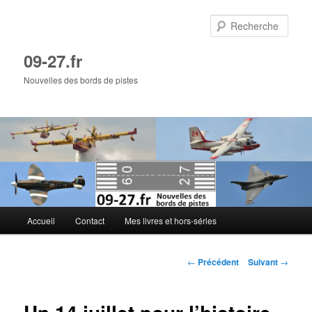
Aller
au
Rech
contenu
principal
09-27.fr
Nouvelles des bords de pistes
Menu
Accueil
Contact
Mes livres et hors-séries
principal
Navigation
←
Précédent
Suivant
→
des
articles