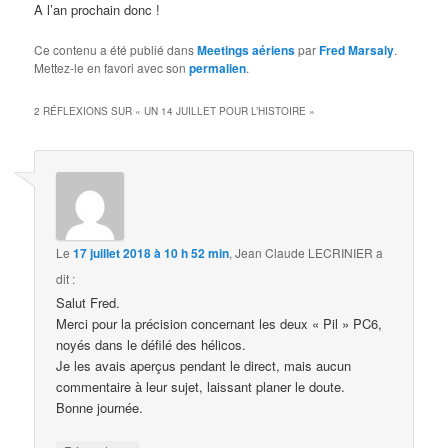
A l’an prochain donc !
Ce contenu a été publié dans
Meetings aériens
par
Fred Marsaly
.
Mettez-le en favori avec son
permalien
.
2 RÉFLEXIONS SUR «
UN 14 JUILLET POUR L’HISTOIRE
»
Le
17 juillet 2018 à 10 h 52 min
,
Jean Claude LECRINIER
a
dit :
Salut Fred.
Merci pour la précision concernant les deux « Pil » PC6,
noyés dans le défilé des hélicos.
Je les avais aperçus pendant le direct, mais aucun
commentaire à leur sujet, laissant planer le doute.
Bonne journée.