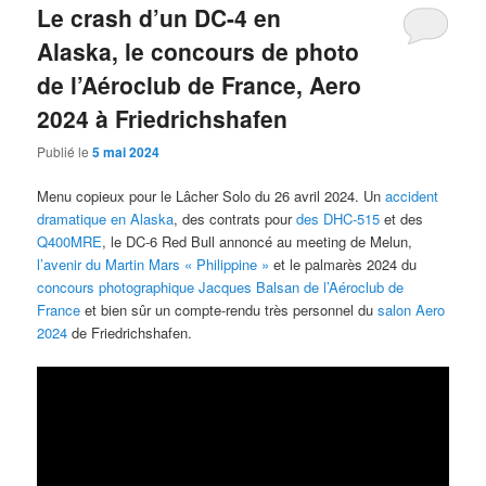
Le crash d’un DC-4 en
Alaska, le concours de photo
de l’Aéroclub de France, Aero
2024 à Friedrichshafen
Publié le
5 mai 2024
Menu copieux pour le Lâcher Solo du 26 avril 2024. Un
accident
dramatique en Alaska
, des contrats pour
des DHC-515
et des
Q400MRE
, le DC-6 Red Bull annoncé au meeting de Melun,
l’avenir du Martin Mars « Philippine »
et le palmarès 2024 du
concours photographique Jacques Balsan de l’Aéroclub de
France
et bien sûr un compte-rendu très personnel du
salon Aero
2024
de Friedrichshafen.