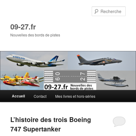
Aller
Aller
au
au
Rech
contenu
contenu
principal
secondaire
09-27.fr
Nouvelles des bords de pistes
Menu
Accueil
Contact
Mes livres et hors-séries
principal
L’histoire des trois Boeing
747 Supertanker