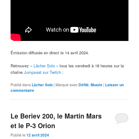
Émission diffusée en direct le 14 avril 2024.
Retrouvez
« Lâcher Solo »
tous les vendredi à 18 heures sur la
chaîne
Jumpseat sur Twitch
:
Publié dans
Lâcher Solo
|
Marqué avec
Défilé
,
Musée
|
Laisser un
commentaire
Le Beriev 200, le Martin Mars
et le P-3 Orion
Publié le
12 avril 2024