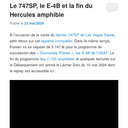
Le 747SP, le E-4B et la fin du
Hercules amphibie
Publié le
23 mai 2024
A l’occasion de la vente du
dernier 747SP de Las Vegas Sands
,
petit retour sur cet
appareil incroyable
. Dans le même temps,
Korean va se séparer de 5 747-8i pour le programme de
succession des
« Doomsday Planes », les E-4B de l’USAF
. La
fin du programme
des C-130 amphibies
et quelques lectures sur
le Débarquement ont animé le Lâcher Solo du 10 mai 2024 dont
le replay est accessible ici :