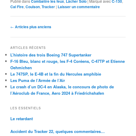
Publié dans
Combattre les feux
,
Lâcher Solo
|
Marqué avec
C-130
,
Cal Fire
,
Coulson
,
Tracker
|
Laisser un commentaire
Navigation
←
Articles plus anciens
des
articles
ARTICLES RÉCENTS
L’histoire des trois Boeing 747 Supertanker
F-16 Bleu, blanc et rouge, les F-4 Coréens, C-47TP et Etienne
Oehmichen
Le 747SP, le E-4B et la fin du Hercules amphibie
Les Puma de l’Armée de l’Air
Le crash d’un DC-4 en Alaska, le concours de photo de
l’Aéroclub de France, Aero 2024 à Friedrichshafen
LES ESSENTIELS
Le retardant
Accident du Tracker 22, quelques commentaires…