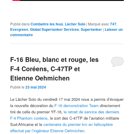
Publié dans
Combattre les feux
,
Lâcher Solo
|
Marqué avec
747
,
Evergreen
,
Global Supertanker Services
,
Supertanker
|
Laisser un
commentaire
F-16 Bleu, blanc et rouge, les
F-4 Coréens, C-47TP et
Etienne Oehmichen
Publié le
23 mai 2024
Le Lâcher Solo du vendredi 17 mai 2024 nous a permis d’évoquer
la nouvelle décoration du
F-16 demonstration Team
directement
tiré de celle du premier YF-16,
le retrait de service des derniers
F-4 Phantom coréens
, le sort des C-47TP de l’aviation militaire
Sud-Africaine et le
centenaire du premier km en hélicoptère
effectué par l’ingénieur Etienne Oehmichen.