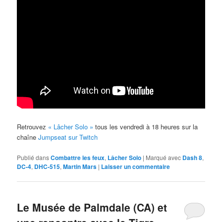
Retrouvez
« Lâcher Solo »
tous les vendredi à 18 heures sur la
chaîne
Jumpseat sur Twitch
Publié dans
Combattre les feux
,
Lâcher Solo
|
Marqué avec
Dash 8
,
DC-4
,
DHC-515
,
Martin Mars
|
Laisser un commentaire
Le Musée de Palmdale (CA) et