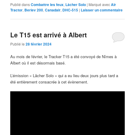
Publié dans
Combattre les feux
,
Lâcher Solo
|
Marqué avec
Air
Tractor
,
Beriev 200
,
Canadair
,
DHC-515
|
Laisser un commentaire
Le T15 est arrivé à Albert
Publié le
28 février 2024
Au mois de février, le Tracker T15 a été convoyé de Nîmes à
Albert où il est désormais basé.
L’émission « Lâcher Solo » qui a eu lieu deux jours plus tard a
été entièrement consacrée à cet évènement.