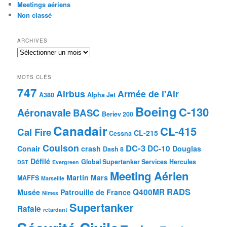
Meetings aériens
Non classé
ARCHIVES
Archives
MOTS CLÉS
747
Airbus
Armée de l'Air
A380
Alpha Jet
Boeing
C-130
Aéronavale
BASC
Beriev 200
Canadair
CL-415
Cal Fire
CL-215
Cessna
Coulson
DC-3
DC-10
Conair
crash
Douglas
Dash 8
Défilé
Global Supertanker Services
Hercules
DST
Evergreen
Meeting Aérien
Martin Mars
MAFFS
Marseille
RADS
Q400MR
Musée
Patrouille de France
Nîmes
Supertanker
Rafale
retardant