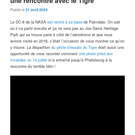
une rencontre avec le Tigre
Publié le
21 avril 2024
Le DC-8 de la NASA
est rentré à sa base
de Palmdale. On sait
où il va partir ensuite et ça ne sera pas au Joe Davis Heritage
Park qui se trouve juste à côté de l’aérodrome et que nous
avions visité en 2018, c’était l’occasion de vous montrer ce qu’on
y trouve. La disparition
du pilote d’essais du Tigre
était aussi une
opportunité de vous raconter comment
une photo prise aux
Invalides un 14 juillet
m’a entraîné jusqu’à Phalsbourg à la
rencontre du terrible félin !