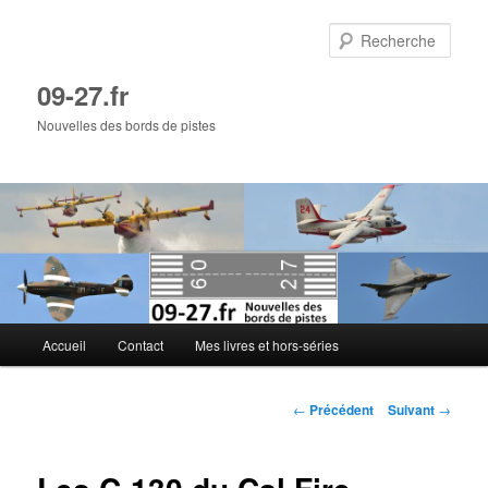
Aller
au
Rech
contenu
principal
09-27.fr
Nouvelles des bords de pistes
Menu
Accueil
Contact
Mes livres et hors-séries
principal
Navigation
←
Précédent
Suivant
→
des
articles