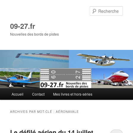
Aller
Aller
au
au
Rech
contenu
contenu
principal
secondaire
09-27.fr
Nouvelles des bords de pistes
Menu
Accueil
Contact
Mes livres et hors-séries
principal
ARCHIVES PAR MOT-CLÉ :
AÉRONAVALE
Le défilé aérien du 14 juillet