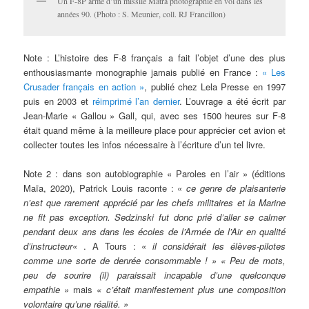
Un F-8P armé d’un missile Matra photographié en vol dans les
années 90. (Photo : S. Meunier, coll. RJ Francillon)
Note : L’histoire des F-8 français a fait l’objet d’une des plus
enthousiasmante monographie jamais publié en France :
« Les
Crusader français en action »
, publié chez Lela Presse en 1997
puis en 2003 et
réimprimé l’an dernier
. L’ouvrage a été écrit par
Jean-Marie « Gallou » Gall, qui, avec ses 1500 heures sur F-8
était quand même à la meilleure place pour apprécier cet avion et
collecter toutes les infos nécessaire à l’écriture d’un tel livre.
Note 2 : dans son autobiographie « Paroles en l’air » (éditions
Maïa, 2020), Patrick Louis raconte : «
ce genre de plaisanterie
n’est que rarement apprécié par les chefs militaires et la Marine
ne fit pas exception. Sedzinski fut donc prié d’aller se calmer
pendant deux ans dans les écoles de l’Armée de l’Air en qualité
d’instructeur
« . A Tours : «
il considérait les élèves-pilotes
comme une sorte de denrée consommable ! » « Peu de mots,
peu de sourire (il) paraissait incapable d’une quelconque
empathie »
mais
« c’était manifestement plus une composition
volontaire qu’une réalité. »