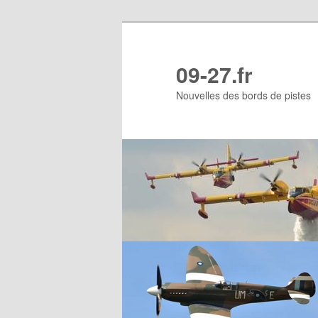
Aller
Aller
au
au
contenu
contenu
09-27.fr
principal
secondaire
Nouvelles des bords de pistes