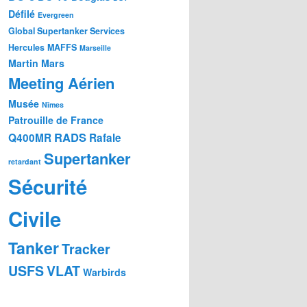
Défilé
Evergreen
Global Supertanker Services
Hercules
MAFFS
Marseille
Martin Mars
Meeting Aérien
Musée
Nîmes
Patrouille de France
RADS
Q400MR
Rafale
Supertanker
retardant
Sécurité
Civile
Tanker
Tracker
USFS
VLAT
Warbirds