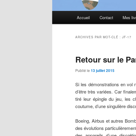
Menu
Accueil
Contact
Mes liv
principal
ARCHIVES PAR MOT-CLÉ :
JF-17
Retour sur le Pa
Publié le
13 juillet 2015
Si les démonstrations en vol n
d’être très variées. Car final
tiré leur épingle du jeu, les
coutume, d’une singulière discr
Boeing, Airbus et autres Bomb
des évolutions particulièremen
des appareils d’une discréti