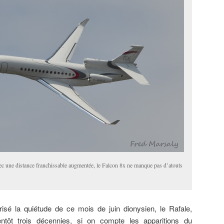
vec une distance franchissable augmentée, le Falcon 8x ne manque pas d’atouts
isé la quiétude de ce mois de juin dionysien, le Rafale,
entôt trois décennies, si on compte les apparitions du