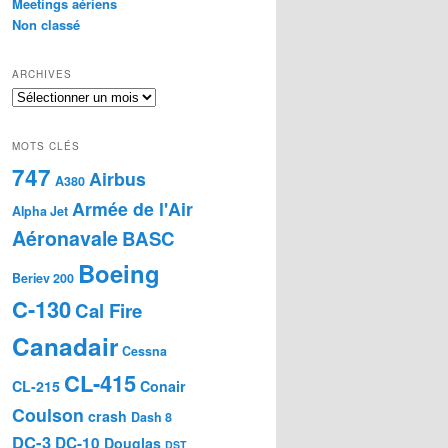
Meetings aériens
Non classé
ARCHIVES
Archives
MOTS CLÉS
747
Airbus
A380
Armée de l'Air
Alpha Jet
Aéronavale
BASC
Boeing
Beriev 200
C-130
Cal Fire
Canadair
Cessna
CL-415
CL-215
Conair
Coulson
crash
Dash 8
DC-3
DC-10
Douglas
DST