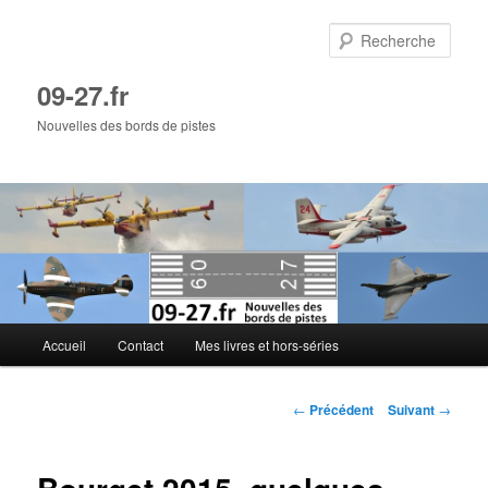
Aller
au
Rech
contenu
principal
09-27.fr
Nouvelles des bords de pistes
Menu
Accueil
Contact
Mes livres et hors-séries
principal
Navigation
←
Précédent
Suivant
→
des
articles