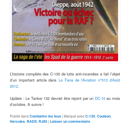
L’histoire complète des C-130 de lutte anti-incendies a fait l’objet
d’un important article dans
Le Fana de l’Aviation n°513 d’Août
2012
.
Update : Le Tanker 132 devrait être rejoint par un
DC-10
au mois
d’octobre. A suivre !
Publié dans
Combattre les feux
|
Marqué avec
C-130
,
Coulson
,
Hercules
,
RADS
,
RJ85
|
Laisser un commentaire