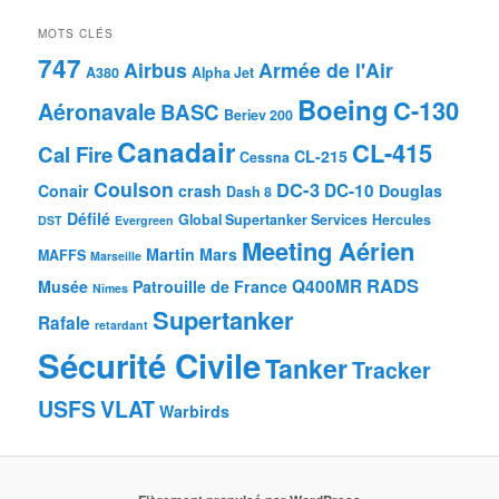
MOTS CLÉS
747
Airbus
Armée de l'Air
A380
Alpha Jet
Boeing
C-130
Aéronavale
BASC
Beriev 200
Canadair
CL-415
Cal Fire
CL-215
Cessna
Coulson
DC-3
DC-10
Conair
crash
Douglas
Dash 8
Défilé
Global Supertanker Services
Hercules
DST
Evergreen
Meeting Aérien
Martin Mars
MAFFS
Marseille
RADS
Q400MR
Musée
Patrouille de France
Nîmes
Supertanker
Rafale
retardant
Sécurité Civile
Tanker
Tracker
USFS
VLAT
Warbirds