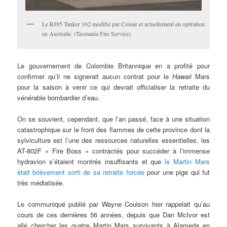
Le RJ85 Tanker 162 modifié par Conair et actuellement en opération
en Australie. (Tasmania Fire Service)
Le gouvernement de Colombie Britannique en a profité pour
confirmer qu’il ne signerait aucun contrat pour le
Hawaii
Mars
pour la saison à venir ce qui devrait officialiser la retraite du
vénérable bombardier d’eau.
On se souvient, cependant, que l’an passé, face à une situation
catastrophique sur le front des flammes de cette province dont la
sylviculture est l’une des ressources naturelles essentielles, les
AT-802F « Fire Boss » contractés pour succéder à l’immense
hydravion s’étaient montrés insuffisants et que
le Martin Mars
était brièvement sorti de sa retraite forcée
pour une pige qui fut
très médiatisée.
Le communiqué publié par Wayne Coulson hier rappelait qu’au
cours de ces dernières 56 années, depuis que Dan McIvor est
allé chercher les quatre Martin Mars survivants à Alameda en