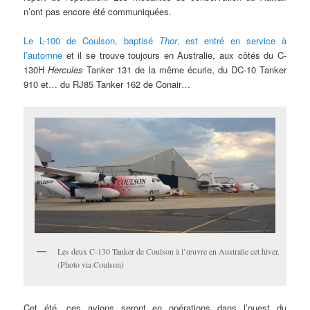
n’ont pas encore été communiquées.
Le L-100 de Coulson, baptisé
Thor
, est entré en service à
l’automne
et il se trouve toujours en Australie, aux côtés du C-
130H
Hercules
Tanker 131 de la même écurie, du DC-10 Tanker
910 et… du RJ85 Tanker 162 de Conair…
Les deux C-130 Tanker de Coulson à l’œuvre en Australie cet hiver.
(Photo via Coulson)
Cet été, ces avions seront en opérations dans l’ouest du