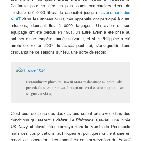
Californie pour en faire les plus lourds bombardiers d’eau de
l’histoire (27 0000 litres de capacité) jusqu’à
l’avènement des
VLAT
dans les années 2000, ces appareils ont participé à 4000
missions, donnant lieu à 8000 largages. Un avion et son
équipage ont été perdus en 1961, un autre avion a été brisé au
sol lors d’une tempête l’année suivante, et si le Philippine a été
arrêté de vol en 2007, le
Hawaii
peut, lui, s’enorgueillir d’une
cinquantaine de saisons sur feu, une sorte de record.
Extraordinaire photo du Hawaii Mars au décollage à Sproat Lake,
précédé du S-76 « Firewatch » qui lui sert d’éclaireur. (Photo Dan
Megna via Skies)
C’est pour cela que ces deux avions seront préservés dans des
conditions qui restent à définir. Le
Philippine
a revêtu une livrée
US Navy et devait être convoyé vers le Musée de Pensacola
mais des complications techniques et politiques ont entraîné un
report de l’opération. Les modalités de conservation du
Hawaii