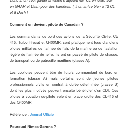
Donc si on veut garder la vision d’aujourd’hui, CL en lutte, S2F
en GAAR et Dash pour des barrières, (..) on arrive bien à 12 CL
et 8 Dash !
Comment on devient pilote de Canadair ?
Les commandants de bord des avions de la Sécurité Civile, CL-
415, Turbo Firecat et Q400MR, sont pratiquement tous d’anciens
pilotes militaires de l’armée de l’air, de la marine ou de l’aviation
légère de l’armée de terre. Ils ont un passé de pilote de chasse,
de transport ou de patrouille maritime (classe A).
Les copilotes peuvent être de futurs commandant de bord en
formation (classe A) mais certains sont de jeunes pilotes
professionnels civils en contrat à durée déterminée (classe B)
dont les plus motivés peuvent ensuite bénéficier d’un CDI. Ces
pilotes à vocation co-pilote volent en place droite des CL-415 et
des Q400MR.
Référence :
Journal Officiel
Pourquoi Nîmes-Garons ?