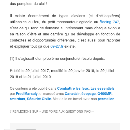
des pompiers du ciel !
Il existe énormément de types d’avions (et d’hélicoptères)
utilisables au feu, du petit monomoteur agricole au
Boeing 747
,
c’est ce qui rend ce domaine si intéressant mais chaque avion a
sa raison d’être et une carrière qui se développe en fonction de
contextes et d’opportunités différentes, c’est aussi pour raconter
et expliquer tout ça que
09-27.fr
existe.
(1) il s’agissait d’un problème conjoncturel résolu depuis.
Publié le 29 juillet 2017, modifié le 20 janvier 2018, le 29 juillet
2018 et le 21 juillet 2019
Ce contenu a été publié dans
Combattre les feux
,
Les essentiels
par
Fred Marsaly
, et marqué avec
Canadair
,
écopage
,
Q400MR
,
retardant
,
Sécurité Civile
. Mettez-le en favori avec son
permalien
.
7 RÉFLEXIONS SUR «
UNE FOIRE AUX QUESTIONS (FAQ)
»