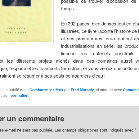
possible de trouver d’occasion de
temps.
En 392 pages, bien denses tout en étan
illustrées, ce livre raconte l’histoire de 
et ses programmes, ceux qui ont ab
industrialisations en série, les produ
licence, les matériels construits
e et les différents projets menés dans des domaines aussi v
ique, l’espace et les transports terrestres, et vous verrez que cette en
raiment se résumer à ses seuls bombardiers d’eau !
a été publié dans
Combattre les feux
par
Fred Marsaly
, et marqué avec
Canadair
ec son
permalien
.
er un commentaire
se e-mail ne sera pas publiée.
Les champs obligatoires sont indiqués avec
*