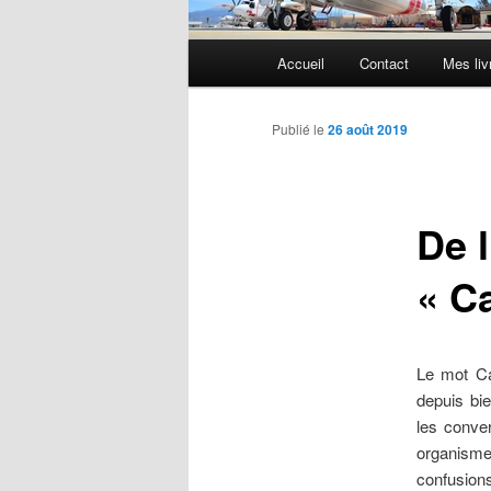
Menu
Accueil
Contact
Mes liv
principal
Publié le
26 août 2019
De l
« Ca
Le mot Ca
depuis bi
les conver
organism
confusion