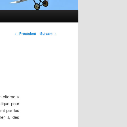
Navigation
←
Précédent
Suivant
→
des
articles
-citerne »
tique pour
ent par les
ner à des