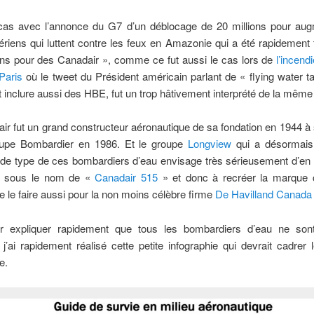
 cas avec l’annonce du G7 d’un déblocage de 20 millions pour aug
iens qui luttent contre les feux en Amazonie qui a été rapidement 
ons pour des Canadair », comme ce fut aussi le cas lors de
l’incend
Paris
où le tweet du Président américain parlant de « flying water t
t inclure aussi des HBE, fut un trop hâtivement interprété de la même
ir fut un grand constructeur aéronautique de sa fondation en 1944 à
oupe Bombardier en 1986. Et le groupe
Longview
qui a désormais 
s de type de ces bombardiers d’eau envisage très sérieusement d’en 
n sous le nom de «
Canadair 515
» et donc à recréer la marque
e le faire aussi pour la non moins célèbre firme
De Havilland Canada
r expliquer rapidement que tous les bombardiers d’eau ne son
’ai rapidement réalisé cette petite infographie qui devrait cadrer 
e.