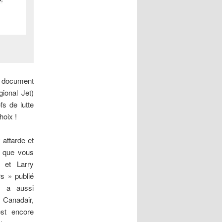
ce document
ional Jet)
s de lutte
hoix !
 attarde et
t que vous
r et Larry
rs » publié
 a aussi
« Canadair,
st encore