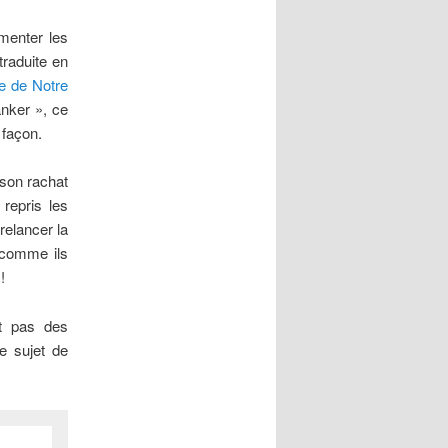
menter les
traduite en
ie de Notre
anker », ce
 façon.
 son rachat
repris les
relancer la
 comme ils
!
t pas des
le sujet de