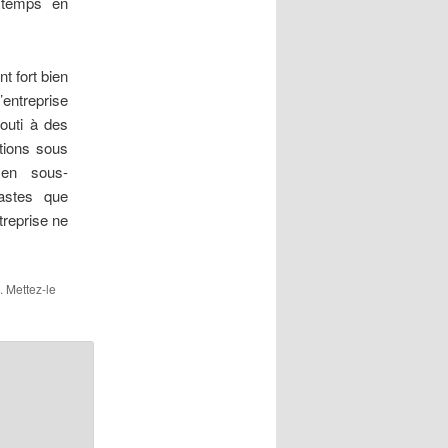
 temps en
t fort bien
l’entreprise
outi à des
ctions sous
 en sous-
astes que
treprise ne
. Mettez-le