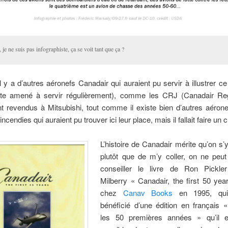
 je ne suis pas infographiste, ça se voit tant que ça ?
il y a d’autres aéronefs Canadair qui auraient pu servir à illustrer 
te amené à servir régulièrement), comme les CRJ (Canadair Reg
 revendus à Mitsubishi, tout comme il existe bien d’autres aéronef
incendies qui auraient pu trouver ici leur place, mais il fallait faire un c
L’histoire de Canadair mérite qu’on s’y
plutôt que de m’y coller, on ne peu
conseiller le livre de Ron Pickle
Milberry « Canadair, the first 50 yea
chez
Canav Books
en 1995, qui
bénéficié d’une édition en français 
les 50 premières années » qu’il e