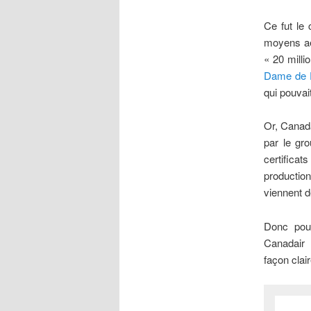
Ce fut le
moyens aér
« 20 milli
Dame de 
qui pouvai
Or, Canada
par le gr
certificat
productio
viennent d
Donc pou
Canadair j
façon clair