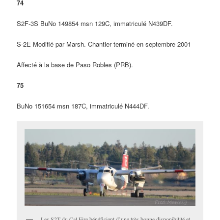
74
S2F-3S BuNo 149854 msn 129C, immatriculé N439DF.
S-2E Modifié par Marsh. Chantier terminé en septembre 2001
Affecté à la base de Paso Robles (PRB).
75
BuNo 151654 msn 187C, immatriculé N444DF.
Les S2T du Cal Fire bénéficient d’une très bonne disponibilité et