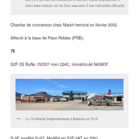
leurs interventions sur les feux naissants d’une redoutable efficacité.
Chantier de conversion chez Marsh terminé en février 2002.
Affecté à la base de Paso Robles (PRB).
76
S2F-3S BuNo 152337 msn 224C, immatriculé N436DF.
Le 76 détaché temporairement à Ramona en 2018
S-2E modifié S-2G. Modifié en S2F-3AT en 2001.