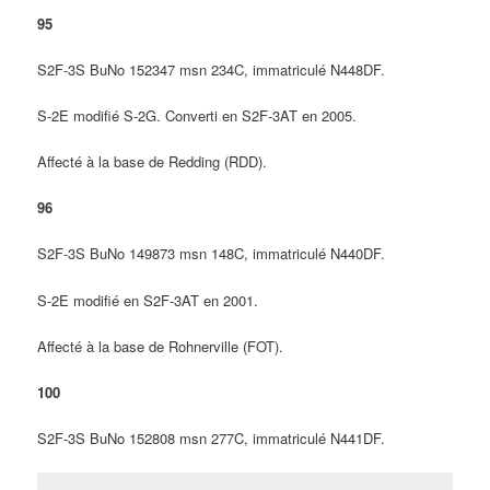
95
S2F-3S BuNo 152347 msn 234C, immatriculé N448DF.
S-2E modifié S-2G. Converti en S2F-3AT en 2005.
Affecté à la base de Redding (RDD).
96
S2F-3S BuNo 149873 msn 148C, immatriculé N440DF.
S-2E modifié en S2F-3AT en 2001.
Affecté à la base de Rohnerville (FOT).
100
S2F-3S BuNo 152808 msn 277C, immatriculé N441DF.