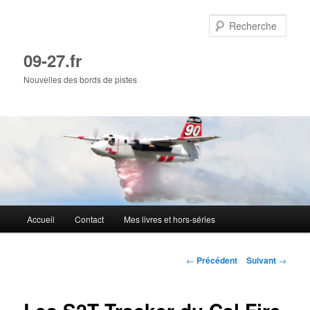
Aller
au
Rech
contenu
principal
09-27.fr
Nouvelles des bords de pistes
Menu
Accueil
Contact
Mes livres et hors-séries
principal
Navigation
←
Précédent
Suivant
→
des
articles