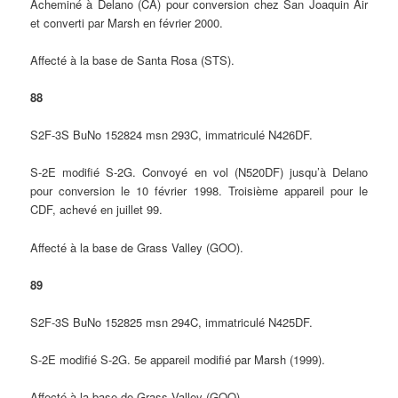
Acheminé à Delano (CA) pour conversion chez San Joaquin Air
et converti par Marsh en février 2000.
Affecté à la base de Santa Rosa (STS).
88
S2F-3S BuNo 152824 msn 293C, immatriculé N426DF.
S-2E modifié S-2G. Convoyé en vol (N520DF) jusqu’à Delano
pour conversion le 10 février 1998. Troisième appareil pour le
CDF, achevé en juillet 99.
Affecté à la base de Grass Valley (GOO).
89
S2F-3S BuNo 152825 msn 294C, immatriculé N425DF.
S-2E modifié S-2G. 5e appareil modifié par Marsh (1999).
Affecté à la base de Grass Valley (GOO).