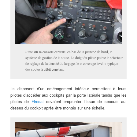
Situé sur la console centrale, en bas de la planche de bord, le
système de gestion de la soute. Le doigt du pilote pointe le sélecteur
de réglage de la densité du largage, le « coverage level » typique
des soutes à débit constant.
Ils disposent d’un aménagement intérieur permettant à leurs
pilotes d’accéder aux cockpits par la porte latérale tandis que les
pilotes de
Firecat
devaient emprunter l’issue de secours au-
dessus du cockpit après être montés sur une échelle.