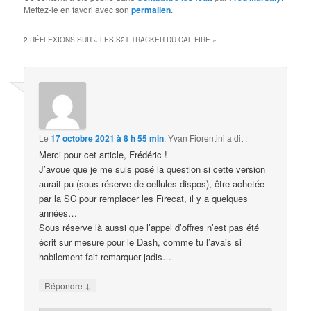
Mettez-le en favori avec son
permalien
.
2 RÉFLEXIONS SUR «
LES S2T TRACKER DU CAL FIRE
»
Le
17 octobre 2021 à 8 h 55 min
,
Yvan Fiorentini
a dit :
Merci pour cet article, Frédéric !
J’avoue que je me suis posé la question si cette version
aurait pu (sous réserve de cellules dispos), être achetée
par la SC pour remplacer les Firecat, il y a quelques
années…
Sous réserve là aussi que l’appel d’offres n’est pas été
écrit sur mesure pour le Dash, comme tu l’avais si
habilement fait remarquer jadis…
↓
Répondre