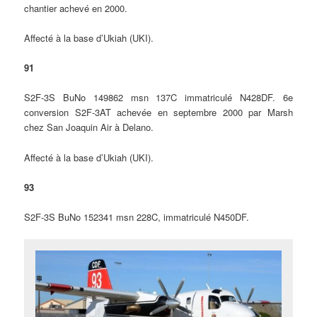
chantier achevé en 2000.
Affecté à la base d’Ukiah (UKI).
91
S2F-3S BuNo 149862 msn 137C immatriculé N428DF. 6e
conversion S2F-3AT achevée en septembre 2000 par Marsh
chez San Joaquin Air à Delano.
Affecté à la base d’Ukiah (UKI).
93
S2F-3S BuNo 152341 msn 228C, immatriculé N450DF.