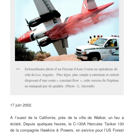
Extraordinaire photo d’un Firestar d’Aero Union en opérations du
côté de Los Angeles. Plus léger, plus simple à entretenir et surtout
disposant d’une soute « constant-flow », cette version du Neptune
ne manquait pas de qualités. (Photo : L. Jarzomb)
17 juin 2002.
A l’ouest de la Californie, près de la ville de Walker, un feu a
éclaté. Depuis quelques heures, le C-130A Hercules Tanker 130
de la compagnie Hawkins & Powers, en service pour l’US Forest