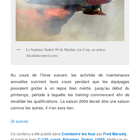
Le Neptune Tanker 99 de Minden Air Corp. en action.
(Incidentcontrol.com)
Au cours de l’hiver suivant, les activités de maintenance
annuelles suivirent leurs cours pendant que les équipages
pouvaient goûter à un repos bien mérité, jusqu’au début du
printemps, période à laquelle les
training
commencent afin de
revalider les qualifications. La saison 2004 devait être une saison
comme les autres, il n’en sera rien.
(A suivre)
Ce contenu a été publié dans
Combattre les feux
par
Fred Marsaly
,
et marqué avec
C-130
,
crash
,
Privateer
,
Tanker
,
USFS
. Mettez-le en