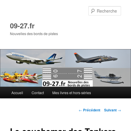
Aller
au
Rech
contenu
principal
09-27.fr
Nouvelles des bords de pistes
Menu
Accueil
Contact
Mes livres et hors-séries
principal
Navigation
←
Précédent
Suivant
→
des
articles