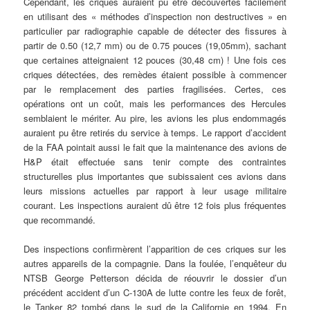
Cependant, les criques auraient pu être découvertes facilement
en utilisant des « méthodes d’inspection non destructives » en
particulier par radiographie capable de détecter des fissures à
partir de 0.50 (12,7 mm) ou de 0.75 pouces (19,05mm), sachant
que certaines atteignaient 12 pouces (30,48 cm) ! Une fois ces
criques détectées, des remèdes étaient possible à commencer
par le remplacement des parties fragilisées. Certes, ces
opérations ont un coût, mais les performances des Hercules
semblaient le mériter. Au pire, les avions les plus endommagés
auraient pu être retirés du service à temps. Le rapport d’accident
de la FAA pointait aussi le fait que la maintenance des avions de
H&P était effectuée sans tenir compte des contraintes
structurelles plus importantes que subissaient ces avions dans
leurs missions actuelles par rapport à leur usage militaire
courant. Les inspections auraient dû être 12 fois plus fréquentes
que recommandé.
Des inspections confirmèrent l’apparition de ces criques sur les
autres appareils de la compagnie. Dans la foulée, l’enquêteur du
NTSB George Petterson décida de réouvrir le dossier d’un
précédent accident d’un C-130A de lutte contre les feux de forêt,
le Tanker 82 tombé dans le sud de la Californie en 1994. En