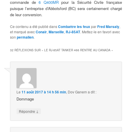
commande de
6 Q400MR
pour la Sécurité Civile française
puisque l’entreprise d’Abbotsford (BC) sera certainement chargé
de leur conversion.
Ce contenu a été publié dans
Combattre les feux
par
Fred Marsaly
,
et marqué avec
Conair
,
Marseille
,
RJ-85AT
. Mettez-le en favori avec
son
permalien
.
32 RÉFLEXIONS SUR «
LE RJ-85AT TANKER 466 RENTRE AU CANADA
»
Le
11 août 2017 à 14 h 56 min
,
Dov Ganem
a dit :
Dommage
↓
Répondre