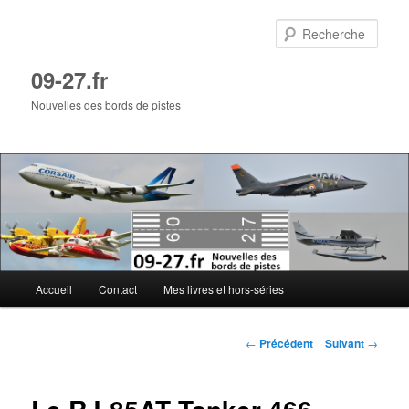
Aller
au
Rech
contenu
principal
09-27.fr
Nouvelles des bords de pistes
Menu
Accueil
Contact
Mes livres et hors-séries
principal
Navigation
←
Précédent
Suivant
→
des
articles