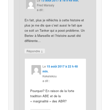
Le
13 août 2017 à 16 h 49 min
,
Fred Marsaly
a dit :
En fait, plus je réfléchis à cette histoire et
plus je me dis que c’est aussi le fait que
ce soit un Tanker qui a posé problème. Un
Beriev à Marseille et l’histoire aurait été
différente…
↓
Répondre
Le
15 août 2017 à 22 h 48
min
,
Kekelekou
a dit :
Pourquoi? En raison de la forte
tradition ABE et de la
« marginalité » des ABR?