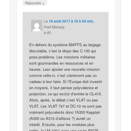
↓
Répondre
Le
16 août 2017 à 16 h 54 min
,
Fred Marsaly
a dit :
En dehors du système MAFFS au largage
discutable, c’est la dispo des C-130 qui
pose problème. Les missions militaires
sont gourmandes en ressources et en
heures. Leur ajouter une nouvelle mission
comme celle-ci, c’est clairement pas un
cadeau à leur faire. Si l’Europe doit investir
en moyens, il faut penser polyvalence et
projection, ce qui exclut d’entrée le CL-415.
Alors, après, le débat c’est VLAT ou pas
VLAT. Les VLAT 747 et DC-10 ne sont pas
vraiment polyvalents donc l’A300 Kepplair
(A300 ou A310 d’ailleurs ?) aurait un
intérêt. Ensuite, pour les modules plus
petits, le LM-100J avec une soute RADS