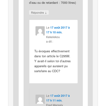
d’eau ou de retardant : 7000 litres)
↓
Répondre
Le
17 août 2017 à
17 h 10 min
,
Kekelekou
a dit :
Tu évoques effectivement
dans ton article le C295M.
Y avait-il selon toi d’autres
appareils qui auraient pu
sarisfaire au CDC?
Le
17 août 2017 à
17 h 11 min
,
Fred Marsaly