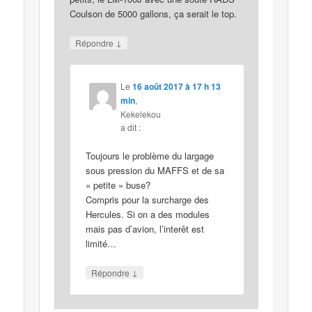
Coulson de 5000 gallons, ça serait le top.
↓
Répondre
Le
16 août 2017 à 17 h 13
min
,
Kekelekou
a dit :
Toujours le problème du largage
sous pression du MAFFS et de sa
« petite » buse?
Compris pour la surcharge des
Hercules. Si on a des modules
mais pas d’avion, l’interêt est
limité…
↓
Répondre