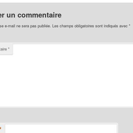
er un commentaire
se e-mail ne sera pas publiée.
Les champs obligatoires sont indiqués avec
*
aire
*
*