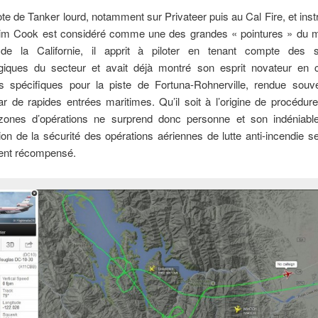
ote de Tanker lourd, notamment sur Privateer puis au Cal Fire, et inst
Jim Cook est considéré comme une des grandes « pointures » du mil
e la Californie, il apprit à piloter en tenant compte des sp
giques du secteur et avait déjà montré son esprit novateur en 
s spécifiques pour la piste de Fortuna-Rohnerville, rendue souvent
r de rapides entrées maritimes. Qu’il soit à l’origine de procédur
zones d’opérations ne surprend donc personne et son indéniabl
tion de la sécurité des opérations aériennes de lutte anti-incendie se
ment récompensé.