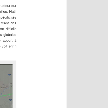
ructeur sur
ieu. Natif
écificités
créant des
 difficile
es globales
e apport à
 voit enfin