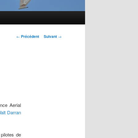
Navigation
←
Précédent
Suivant
→
des
articles
6
ence Aerial
alt Darran
 pilotes de