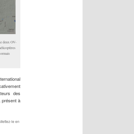
 de deux OV-
élicoptères
sormais
ernational
cativement
ateurs des
 présent à
 Mettez-le en