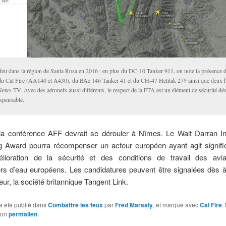
feu dans la région de Santa Rosa en 2016 : en plus du DC-10 Tanker 911, on note la présence
du Cal Fire (AA140 et A430), du BAe 146 Tanker 41 et du CH-47 Helitak 279 ainsi que deux h
ews TV. Avec des aéronefs aussi différents, le respect de la FTA est un élément de sécurité dé
ispensable.
la conférence AFF devrait se dérouler à Nîmes. Le Walt Darran Int
ing Award pourra récompenser un acteur européen ayant agit signifi
élioration de la sécurité et des conditions de travail des avi
rs d’eau européens. Les candidatures peuvent être signalées dès à
eur, la société britannique Tangent Link.
a été publié dans
Combattre les feux
par
Fred Marsaly
, et marqué avec
Cal Fire
.
son
permalien
.