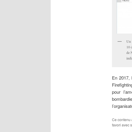
Un 
10 
de N
ind
En 2017, 
Firefight
pour l’am
bombardie
l’organisat
Ce contenu 
favori avec 