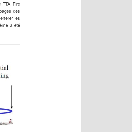
e FTA, Fire
ipages des
erférer les
stème a été