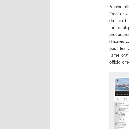
Ancien pil
Tracker, 
du nord d
météorolo
procédure
d’accès pa
pour les 
l’améliora
officielle