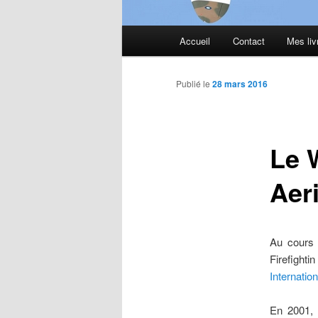
Menu
Accueil
Contact
Mes liv
principal
Publié le
28 mars 2016
Le 
Aer
Au cours d
Firefighti
Internatio
En 2001, à