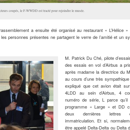
cteurs coupés, le F-WWDD est tracté pour rejoindre le musée.
rassemblement a ensuite été organisé au restaurant « L’Hélice 
 les personnes présentes ne partagent le verre de l’amitié et un s
M. Patrick Du Ché, pilote d’essai
des essais en vol d’Airbus a pri
après madame la directrice du Mu
au cours d’une très sympathique 
expliqué que cet avion était s
4LDD au sein d’Airbus, 4 c
numéro de série, L parce qu’il 
programme « Large » et DD 
deux dernières lettres
immatriculation. Et si, normaleme
être appelé Delta-Delta ou Delta de