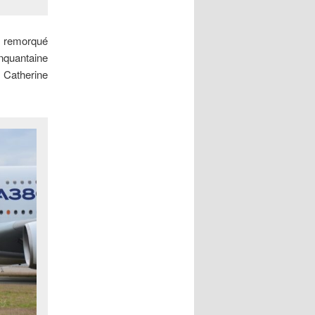
té remorqué
inquantaine
 Catherine