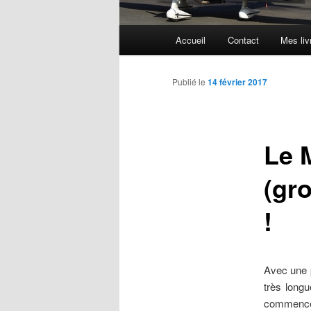
Menu
Accueil
Contact
Mes liv
principal
Publié le
14 février 2017
Le 
(gro
!
Avec une p
très longu
commencé à