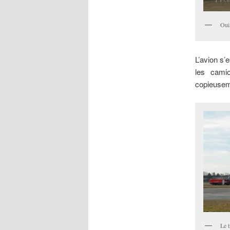
Oui,
L’avion s’
les camio
copieusem
Le t