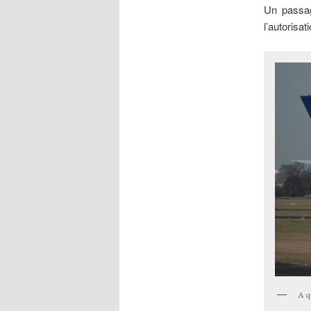
Un passag
l’autorisa
A q