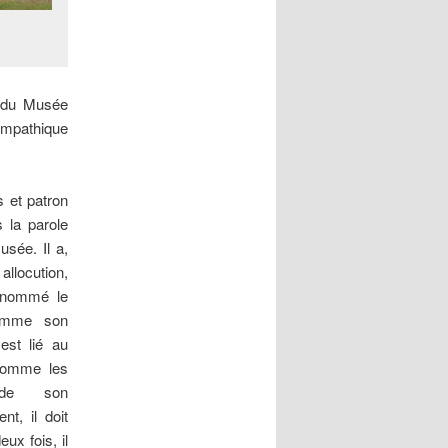
» du Musée
ympathique
s et patron
s la parole
sée. Il a,
allocution,
urnommé le
omme son
est lié au
comme les
 de son
nt, il doit
ux fois, il