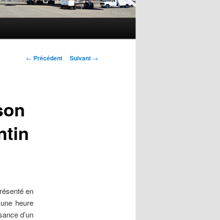
Navigation
←
Précédent
Suivant
→
des
articles
son
ntin
présenté en
e une heure
ssance d’un