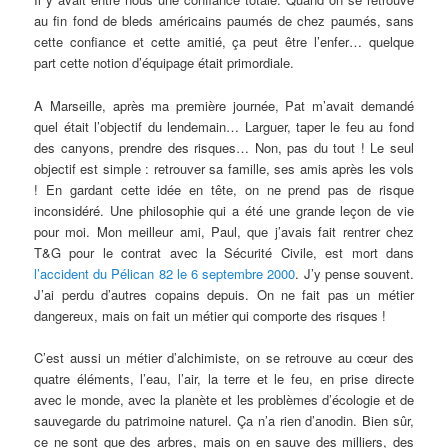
au fin fond de bleds américains paumés de chez paumés, sans
cette confiance et cette amitié, ça peut être l’enfer… quelque
part cette notion d’équipage était primordiale.
A Marseille, après ma première journée, Pat m’avait demandé
quel était l’objectif du lendemain… Larguer, taper le feu au fond
des canyons, prendre des risques… Non, pas du tout ! Le seul
objectif est simple : retrouver sa famille, ses amis après les vols
! En gardant cette idée en tête, on ne prend pas de risque
inconsidéré. Une philosophie qui a été une grande leçon de vie
pour moi. Mon meilleur ami, Paul, que j’avais fait rentrer chez
T&G pour le contrat avec la Sécurité Civile, est mort dans
l’accident du Pélican 82 le 6 septembre 2000
. J’y pense souvent.
J’ai perdu d’autres copains depuis. On ne fait pas un métier
dangereux, mais on fait un métier qui comporte des risques !
C’est aussi un métier d’alchimiste, on se retrouve au cœur des
quatre éléments, l’eau, l’air, la terre et le feu, en prise directe
avec le monde, avec la planète et les problèmes d’écologie et de
sauvegarde du patrimoine naturel. Ça n’a rien d’anodin. Bien sûr,
ce ne sont que des arbres, mais on en sauve des milliers, des