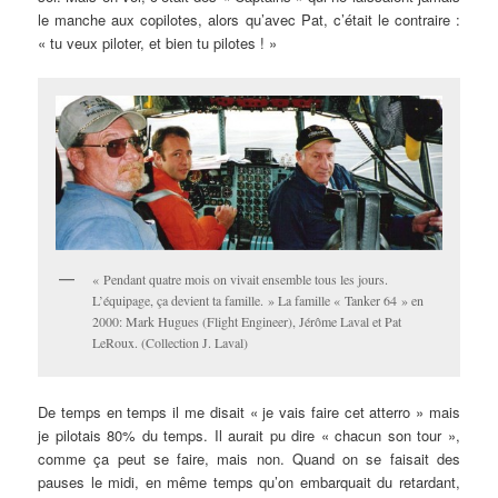
le manche aux copilotes, alors qu’avec Pat, c’était le contraire :
« tu veux piloter, et bien tu pilotes ! »
« Pendant quatre mois on vivait ensemble tous les jours.
L’équipage, ça devient ta famille. » La famille « Tanker 64 » en
2000: Mark Hugues (Flight Engineer), Jérôme Laval et Pat
LeRoux. (Collection J. Laval)
De temps en temps il me disait « je vais faire cet atterro » mais
je pilotais 80% du temps. Il aurait pu dire « chacun son tour »,
comme ça peut se faire, mais non. Quand on se faisait des
pauses le midi, en même temps qu’on embarquait du retardant,