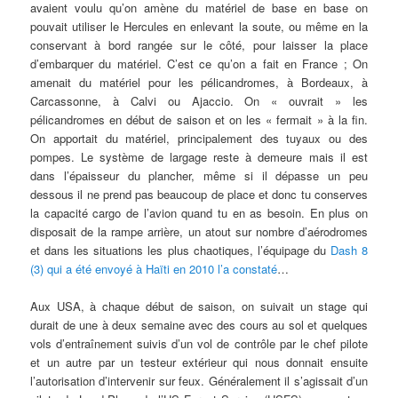
avaient voulu qu’on amène du matériel de base en base on
pouvait utiliser le Hercules en enlevant la soute, ou même en la
conservant à bord rangée sur le côté, pour laisser la place
d’embarquer du matériel. C’est ce qu’on a fait en France ; On
amenait du matériel pour les pélicandromes, à Bordeaux, à
Carcassonne, à Calvi ou Ajaccio. On « ouvrait » les
pélicandromes en début de saison et on les « fermait » à la fin.
On apportait du matériel, principalement des tuyaux ou des
pompes. Le système de largage reste à demeure mais il est
dans l’épaisseur du plancher, même si il dépasse un peu
dessous il ne prend pas beaucoup de place et donc tu conserves
la capacité cargo de l’avion quand tu en as besoin. En plus on
disposait de la rampe arrière, un atout sur nombre d’aérodromes
et dans les situations les plus chaotiques, l’équipage du
Dash 8
(3) qui a été envoyé à Haïti en 2010 l’a constaté
…
Aux USA, à chaque début de saison, on suivait un stage qui
durait de une à deux semaine avec des cours au sol et quelques
vols d’entraînement suivis d’un vol de contrôle par le chef pilote
et un autre par un testeur extérieur qui nous donnait ensuite
l’autorisation d’intervenir sur feux. Généralement il s’agissait d’un