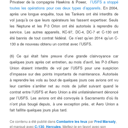
Privateer de la compagnie Hawkins & Power,
l’USFS a stoppé
toutes les opérations pour ces deux types d’appareils
. En 2004,
après une longue enquête, tous les Tankers ont été interdits de
vol jusqu’à ce que leurs opérateurs les fassent expertiser. Seuls
les Neptune et les P-3 Orion ont été autorisés à reprendre du
service. Les autres appareils, KC-97, DC-4, DC-7 et C-130 ont
été bannis de tout contrat fédéral. Ce n’est qu’en 2014 qu’un C-
130 a de nouveau obtenu un contrat avec l’USFS.
(6) Ce qui était faire preuve d’une grande clairvoyance car
quelques jours après cet entretien, au mois d’avril, les P-3 d’Aero
Union étaient interdits de vol par l’USFS pour une suspicion
d’impasse sur des points importants de maintenance. Autorisés
à reprendre les vols au bout de quelques jours ces avions ont vu
leur carrière s’arrêter net au mois de juillet suivant quand le
contrat entre l’USFS et Aero Union a été unilatéralement dénoncé
par l’USFS. Les avions ont été convoyés à Sacramento d’où ils
n’ont plus bougé depuis, à une exception près, et Aero Union a
fait faillite quelques jours plus tard.
Ce contenu a été publié dans
Combattre les feux
par
Fred Marsaly
,
et marqué avec
C-130
,
Hercules
. Mettez-le en favori avec son