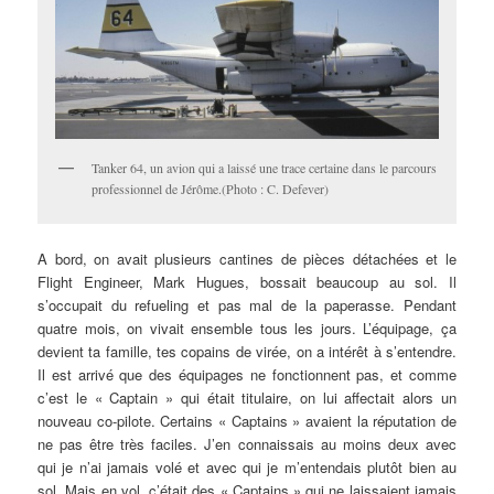
Tanker 64, un avion qui a laissé une trace certaine dans le parcours
professionnel de Jérôme.(Photo : C. Defever)
A bord, on avait plusieurs cantines de pièces détachées et le
Flight Engineer, Mark Hugues, bossait beaucoup au sol. Il
s’occupait du refueling et pas mal de la paperasse. Pendant
quatre mois, on vivait ensemble tous les jours. L’équipage, ça
devient ta famille, tes copains de virée, on a intérêt à s’entendre.
Il est arrivé que des équipages ne fonctionnent pas, et comme
c’est le « Captain » qui était titulaire, on lui affectait alors un
nouveau co-pilote. Certains « Captains » avaient la réputation de
ne pas être très faciles. J’en connaissais au moins deux avec
qui je n’ai jamais volé et avec qui je m’entendais plutôt bien au
sol. Mais en vol, c’était des « Captains » qui ne laissaient jamais