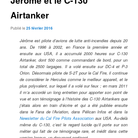
Jérôme et le C-130
Airtanker
Publié le
25 février 2016
Jérôme est pilote d’avions de lutte anti-incendies depuis 20
ans. De 1996 à 2002, en France la première année et
ensuite aux USA, il a accumulé 2000 heures sur C-130
Airtanker, dont 500 comme commandant de bord,
pour un
total de 2500 largages
. Il a volé ensuite sur DC-4 et P-3
Orion. Désormais pilote de S-2T pour le Cal Fire, il continue
de considérer le Hercules comme le meilleur appareil, et le
plus polyvalent, sur lequel il a volé sur feux ; en mars 2011
il m’a accordé un long entretien pour apporter son point de
vue et son témoignage à l’histoire des C-130 Airtankers que
j’étais alors en train d’écrire et qui a été publiée ensuite
dans le Fana de l’Aviation, dans Pélican Infos et dans la
Newsletter du Cal Fire Pilots Association
aux USA. Au-delà
même du C-130, c’est le regard lucide qu’il porte sur son
métier qui fait de ce témoignage rare, et inédit dans cette
version longue, un document pertinent.