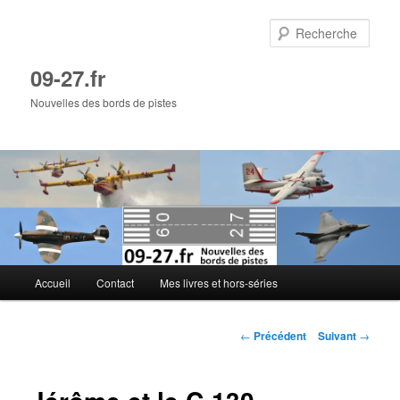
Aller
au
Rech
contenu
principal
09-27.fr
Nouvelles des bords de pistes
Menu
Accueil
Contact
Mes livres et hors-séries
principal
Navigation
←
Précédent
Suivant
→
des
articles