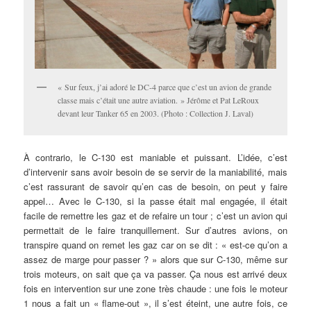
« Sur feux, j’ai adoré le DC-4 parce que c’est un avion de grande
classe mais c’était une autre aviation. » Jérôme et Pat LeRoux
devant leur Tanker 65 en 2003. (Photo : Collection J. Laval)
À contrario, le C-130 est maniable et puissant. L’idée, c’est
d’intervenir sans avoir besoin de se servir de la maniabilité, mais
c’est rassurant de savoir qu’en cas de besoin, on peut y faire
appel… Avec le C-130, si la passe était mal engagée, il était
facile de remettre les gaz et de refaire un tour ; c’est un avion qui
permettait de le faire tranquillement. Sur d’autres avions, on
transpire quand on remet les gaz car on se dit : « est-ce qu’on a
assez de marge pour passer ? » alors que sur C-130, même sur
trois moteurs, on sait que ça va passer. Ça nous est arrivé deux
fois en intervention sur une zone très chaude : une fois le moteur
1 nous a fait un « flame-out », il s’est éteint, une autre fois, ce