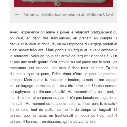
Peinture sur végétation façon pompiers du ciel. (Collection J. Laval)
Avec l’expérience on arrive à poser le retardant pratiquement où
on veut, en dépit des turbulences, en prenant en compte la
dérive et le vent et donc, là, on se rapproche du largage parfait et
c’est assez fréquent. Mais parfois on largue et le vent embarque
le retardant. Nous ça nous est arrivé de larguer 12 tonnes à 50 ft
et pas une seule goutte n’est arrivée au sol parce que le vent, les
rabattants l’ont balancé, l’ont cisaillé dans tous les sens. Tu fais
du mieux que tu peux, l’idée étant d’être là pour le prochain
largage. Mais quand tu appuies le bouton, tu sais si ton largage
est un largage correct ou si il peut être amélioré. Un peu comme
un rugbyman qui tire une pénalité. Au moment où la balle part, il
sait d’instinct si ça passe ou pas. Il n’a pas besoin de regarder…
il le sait ! Au moment où tu appuis, celui là, il est bon, tu le sais !
Tu le sens tout de suite. La moitié du temps on larguait 12
tonnes, pour le reste, on fractionnait en deux ou trois, soit 6
tonnes, 4 tonnes… en dessous, ça ne servait à rien.