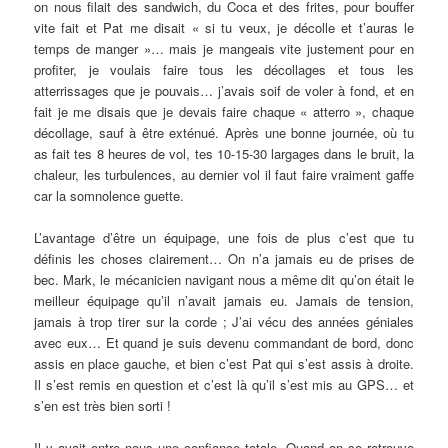
on nous filait des sandwich, du Coca et des frites, pour bouffer
vite fait et Pat me disait « si tu veux, je décolle et t’auras le
temps de manger »… mais je mangeais vite justement pour en
profiter, je voulais faire tous les décollages et tous les
atterrissages que je pouvais… j’avais soif de voler à fond, et en
fait je me disais que je devais faire chaque « atterro », chaque
décollage, sauf à être exténué. Après une bonne journée, où tu
as fait tes 8 heures de vol, tes 10-15-30 largages dans le bruit, la
chaleur, les turbulences, au dernier vol il faut faire vraiment gaffe
car la somnolence guette.
L’avantage d’être un équipage, une fois de plus c’est que tu
définis les choses clairement… On n’a jamais eu de prises de
bec. Mark, le mécanicien navigant nous a même dit qu’on était le
meilleur équipage qu’il n’avait jamais eu. Jamais de tension,
jamais à trop tirer sur la corde ; J’ai vécu des années géniales
avec eux… Et quand je suis devenu commandant de bord, donc
assis en place gauche, et bien c’est Pat qui s’est assis à droite.
Il s’est remis en question et c’est là qu’il s’est mis au GPS… et
s’en est très bien sorti !
Il y avait entre nous une confiance totale. Quand on se retrouve