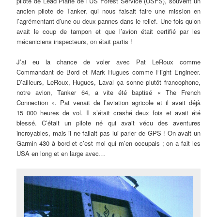
pilote de Lead Plane de l’US Forest Service (USFS), souvent un
ancien pilote de Tanker, qui nous faisait faire une mission en
l’agrémentant d’une ou deux pannes dans le relief. Une fois qu’on
avait le coup de tampon et que l’avion était certifié par les
mécaniciens inspecteurs, on était partis !
J’ai eu la chance de voler avec Pat LeRoux comme
Commandant de Bord et Mark Hugues comme Flight Engineer.
D’ailleurs, LeRoux, Hugues, Laval ça sonne plutôt francophone,
notre avion, Tanker 64, a vite été baptisé « The French
Connection ». Pat venait de l’aviation agricole et il avait déjà
15 000 heures de vol. Il s’était crashé deux fois et avait été
blessé. C’était un pilote né qui avait vécu des aventures
incroyables, mais il ne fallait pas lui parler de GPS ! On avait un
Garmin 430 à bord et c’est moi qui m’en occupais ; on a fait les
USA en long et en large avec…