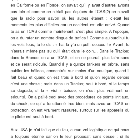
en Californie ou en Floride, on savait qu’il y avait d’autres avions
pas loin et comme on n’était pas équipés de TCAS(2) on n’avait
que la radio pour savoir où les autres étaient ; c’était les
moments les plus difficiles car un accident est vite arrivé. Quand
tu as un TCAS comme maintenant, c’est plus simple. À l’époque,
on a du rater un nombre dingue de trafics ! Comme aujourd’hui tu
les vois tous, tu te dis : « ha, là y’a un petit coucou ! » Avant, tu
n’aurais même pas su qu’il était dans le coin… Dans le Tracker,
dans le Bronco, on a un TCAS, et on ne pourrait plus faire sans
et ce serait ridicule. Quand il y a quinze tankers en orbite, sans
oublier les hélicos, concentrés sur moins d’un nautique, quand il
fait beau et quand on est trois à bord et qu’on regarde dehors
c’est une chose ; mais dans un Tracker, seul à bord, si le temps
se dégrade, si la « visi » baisse, on n’est plus vraiment en
sécurité. On a pallié ceci avec des procédures de points initiaux,
de check, ce qui a fonctionné très bien, mais avec un TCAS en
protection, on est vraiment rassurés, surtout sur les appareils où
le pilote est seul à bord.
Aux USA je n’ai fait que du feu, aucun vol logistique ce qui nous
a toujours étonné car on le leur proposait sans cesse : si ils