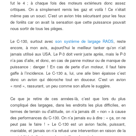
fut le 4 ; à chaque fois des moteurs extérieurs donc assez
critiques. On a simplement remis les gaz et voilà ! Ce n’était
même pas un souci. C’est un avion très sécurisant pour les feux
de forêts car on avait la sensation que cette puissance pouvait
nous sortir de tous les pièges.
Le C-130, surtout avec
son système de largage RADS
, reste
encore, à mon avis, aujourd’hui le meilleur tanker qu’on n’ait
jamais utilisé aux USA. Le P-3 doit venir juste après, mais le P-3
n’a pas d’aile, et donc, en cas de panne moteur ou de manque de
puissance : danger ! En cas de perte d’un moteur, il faut faire
gaffe à l’incidence. Le C-130 a, lui, une aile bien épaisse c’est
donc un avion qui décroche tout en douceur. C’est un avion
« rond », rassurant, un peu comme son allure le suggère.
Ce que je retire de ces années-là, c’est que lors du plus
compliqué des largages, dans les endroits les plus difficiles, en
termes de terrain ou d’altitude, on n’a jamais dit « non » à cause
des performances du C-130. On n’a jamais eu à dire : « ça, on ne
peut pas le faire ! » Le C-130 est un avion facile, puissant,
maniable, et jamais on n’a refusé une intervention en raison de la