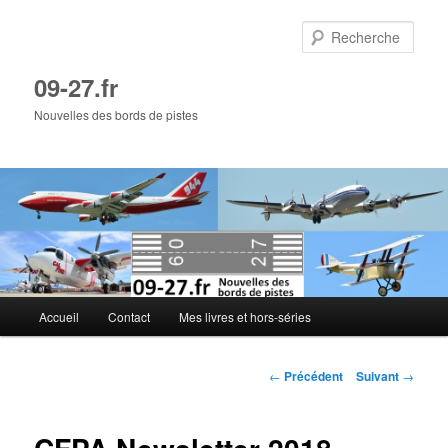
Aller
au
Rech
contenu
principal
09-27.fr
Nouvelles des bords de pistes
Menu
Accueil
Contact
Mes livres et hors-séries
principal
Navigation
←
Précédent
Suivant
→
des
articles