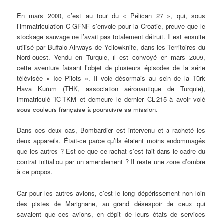
En mars 2000, c’est au tour du « Pélican 27 », qui, sous
l’immatriculation C-GFNF s’envole pour la Croatie, preuve que le
stockage sauvage ne l’avait pas totalement détruit. Il est ensuite
utilisé par Buffalo Airways de Yellowknife, dans les Territoires du
Nord-ouest. Vendu en Turquie, il est convoyé en mars 2009,
cette aventure faisant l’objet de plusieurs épisodes de la série
télévisée « Ice Pilots ». Il vole désormais au sein de la Türk
Hava Kurum (THK, association aéronautique de Turquie),
immatriculé TC-TKM et demeure le dernier CL-215 à avoir volé
sous couleurs française à poursuivre sa mission.
Dans ces deux cas, Bombardier est intervenu et a racheté les
deux appareils. Était-ce parce qu’ils étaient moins endommagés
que les autres ? Est-ce que ce rachat s’est fait dans le cadre du
contrat initial ou par un amendement ? Il reste une zone d’ombre
à ce propos.
Car pour les autres avions, c’est le long dépérissement non loin
des pistes de Marignane, au grand désespoir de ceux qui
savaient que ces avions, en dépit de leurs états de services