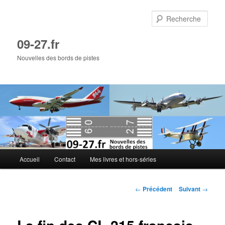
Aller
au
Rech
contenu
principal
09-27.fr
Nouvelles des bords de pistes
Menu
Accueil
Contact
Mes livres et hors-séries
principal
Navigation
←
Précédent
Suivant
→
des
articles