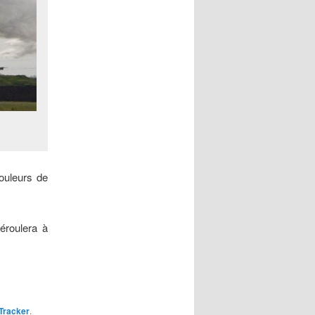
ouleurs de
déroulera à
Tracker
.