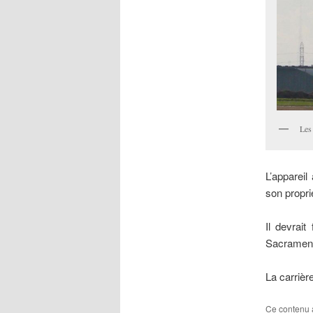
Les 
L’apparei
son proprié
Il devrait
Sacrament
La carrièr
Ce contenu 