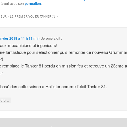
 favori avec son
permalien
.
 SUR «
LE PREMIER VOL DU TANKER 79
»
anvier 2018 à 11 h 11 min
,
Jerome
a dit :
aux mécaniciens et ingénieurs!
re fantastique pour sélectionner puis remonter ce nouveau Grumma
r!
e remplace le Tanker 81 perdu en mission feu et retrouve un 23eme 
ur.
a basé des cette saison a Hollister comme l’était Tanker 81.
↓
ndre