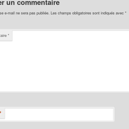
er un commentaire
se e-mail ne sera pas publiée.
Les champs obligatoires sont indiqués avec
*
aire
*
*