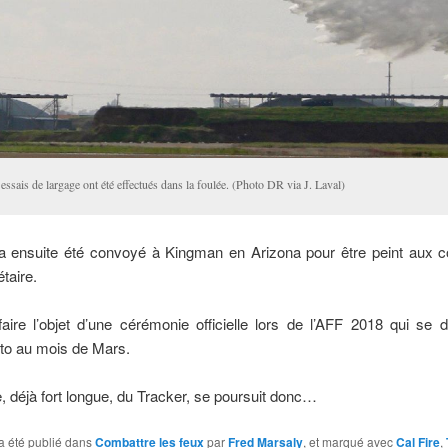
essais de largage ont été effectués dans la foulée. (Photo DR via J. Laval)
l a ensuite été convoyé à Kingman en Arizona pour être peint aux c
taire.
 faire l’objet d’une cérémonie officielle lors de l’AFF 2018 qui se 
o au mois de Mars.
e, déjà fort longue, du Tracker, se poursuit donc…
a été publié dans
Combattre les feux
par
Fred Marsaly
, et marqué avec
Cal Fire
,