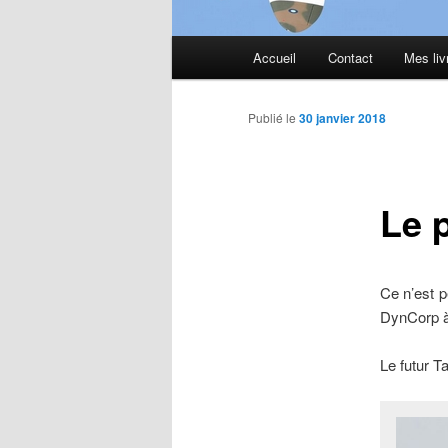
Menu
Accueil
Contact
Mes liv
principal
Publié le
30 janvier 2018
Le 
Ce n’est p
DynCorp à 
Le futur T