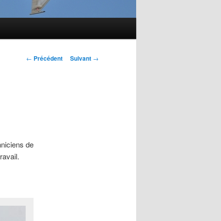
Navigation
←
Précédent
Suivant
→
des
articles
hniciens de
avail.