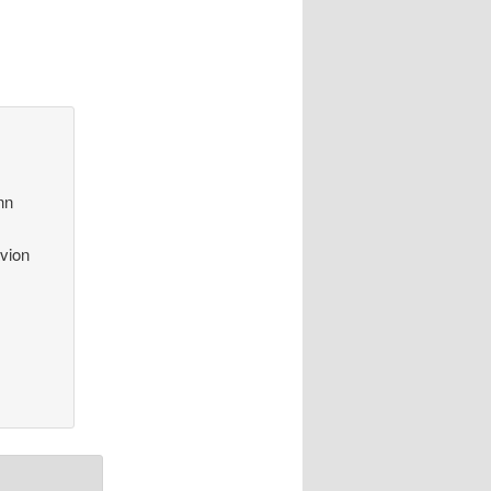
nn
avion