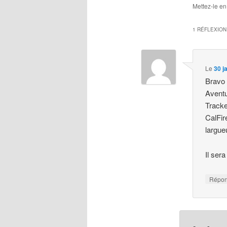
Mettez-le en
1 RÉFLEXION
Le
30 j
Bravo 
Aventu
Tracke
CalFir
largue
Il ser
Répo