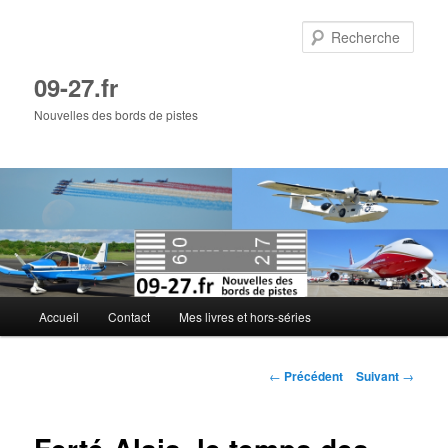
Aller
au
Rech
contenu
principal
09-27.fr
Nouvelles des bords de pistes
Menu
Accueil
Contact
Mes livres et hors-séries
principal
Navigation
←
Précédent
Suivant
→
des
articles