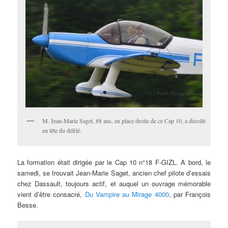
M. Jean-Marie Saget, 88 ans, en place droite de ce Cap 10, a décollé
en tête du défilé.
La formation était dirigée par le Cap 10 n°18 F-GIZL. A bord, le
samedi, se trouvait Jean-Marie Saget, ancien chef pilote d’essais
chez Dassault, toujours actif, et auquel un ouvrage mémorable
vient d’être consacré,
Du Vampire au Mirage 4000
, par François
Besse.