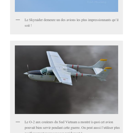
Le Skyraider demeure un des avions les plus impressionnants qu’il
soit !
Le O-2 aux couleurs du Sud Vietnam a montré à quoi cet avion
pouvait bien servir pendant cette guerre. On peut aussi l’utiliser plus
pacifiquement pour voyager rapidement !