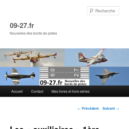
Aller
au
Rech
contenu
principal
09-27.fr
Nouvelles des bords de pistes
Menu
Accueil
Contact
Mes livres et hors-séries
principal
Navigation
←
Précédent
Suivant
→
des
articles