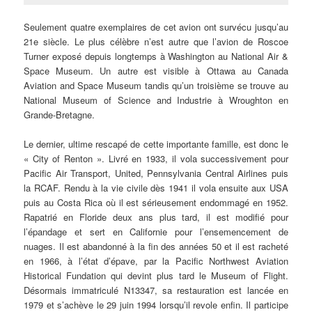
Seulement quatre exemplaires de cet avion ont survécu jusqu’au
21e siècle. Le plus célèbre n’est autre que l’avion de Roscoe
Turner exposé depuis longtemps à Washington au National Air &
Space Museum. Un autre est visible à Ottawa au Canada
Aviation and Space Museum tandis qu’un troisième se trouve au
National Museum of Science and Industrie à Wroughton en
Grande-Bretagne.
Le dernier, ultime rescapé de cette importante famille, est donc le
« City of Renton ». Livré en 1933, il vola successivement pour
Pacific Air Transport, United, Pennsylvania Central Airlines puis
la RCAF. Rendu à la vie civile dès 1941 il vola ensuite aux USA
puis au Costa Rica où il est sérieusement endommagé en 1952.
Rapatrié en Floride deux ans plus tard, il est modifié pour
l’épandage et sert en Californie pour l’ensemencement de
nuages. Il est abandonné à la fin des années 50 et il est racheté
en 1966, à l’état d’épave, par la Pacific Northwest Aviation
Historical Fundation qui devint plus tard le Museum of Flight.
Désormais immatriculé N13347, sa restauration est lancée en
1979 et s’achève le 29 juin 1994 lorsqu’il revole enfin. Il participe