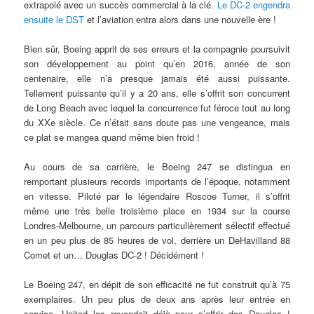
extrapolé avec un succès commercial à la clé.
Le DC-2 engendra
ensuite le DST
et l’aviation entra alors dans une nouvelle ère !
Bien sûr, Boeing apprit de ses erreurs et la compagnie poursuivit
son développement au point qu’en 2016, année de son
centenaire, elle n’a presque jamais été aussi puissante.
Tellement puissante qu’il y a 20 ans, elle s’offrit son concurrent
de Long Beach avec lequel la concurrence fut féroce tout au long
du XXe siècle. Ce n’était sans doute pas une vengeance, mais
ce plat se mangea quand même bien froid !
Au cours de sa carrière, le Boeing 247 se distingua en
remportant plusieurs records importants de l’époque, notamment
en vitesse. Piloté par le légendaire Roscoe Turner, il s’offrit
même une très belle troisième place en 1934 sur la course
Londres-Melbourne, un parcours particulièrement sélectif effectué
en un peu plus de 85 heures de vol, derrière un DeHavilland 88
Comet et un… Douglas DC-2 ! Décidément !
Le Boeing 247, en dépit de son efficacité ne fut construit qu’à 75
exemplaires. Un peu plus de deux ans après leur entrée en
service, United les revendait déjà pour s’offrir des Douglas !