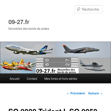
Aller
au
Rech
contenu
principal
09-27.fr
Nouvelles des bords de pistes
Menu
Accueil
Contact
Mes livres et hors-séries
principal
Navigation
←
Précédent
Suivant
→
des
articles