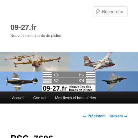
Aller
au
Rech
contenu
principal
09-27.fr
Nouvelles des bords de pistes
Menu
Accueil
Contact
Mes livres et hors-séries
principal
Navigation
← Précédent
Suivant →
des
images