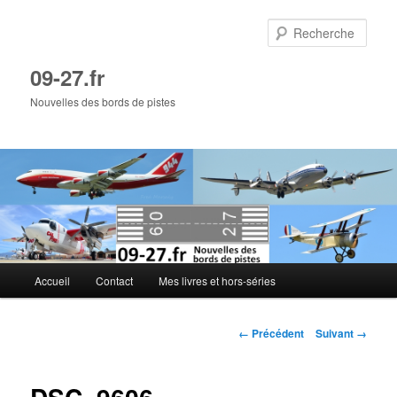
Aller
au
Rech
contenu
principal
09-27.fr
Nouvelles des bords de pistes
Menu
Accueil
Contact
Mes livres et hors-séries
principal
Navigation
← Précédent
Suivant →
des
images