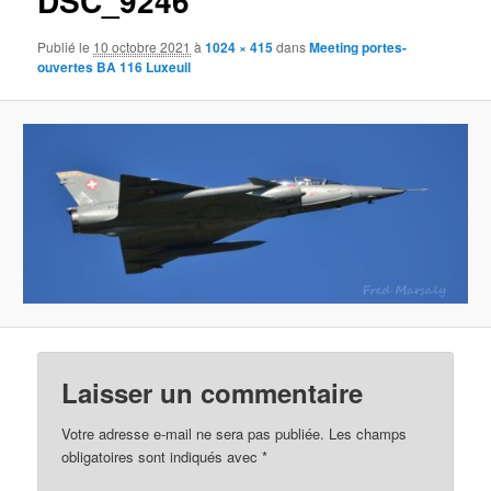
DSC_9246
Publié le
10 octobre 2021
à
1024 × 415
dans
Meeting portes-
ouvertes BA 116 Luxeuil
Laisser un commentaire
Votre adresse e-mail ne sera pas publiée.
Les champs
obligatoires sont indiqués avec
*