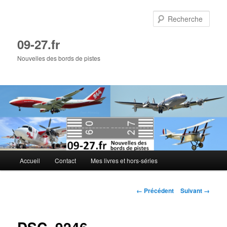
Aller
au
Rech
contenu
principal
09-27.fr
Nouvelles des bords de pistes
Menu
Accueil
Contact
Mes livres et hors-séries
principal
Navigation
← Précédent
Suivant →
des
images