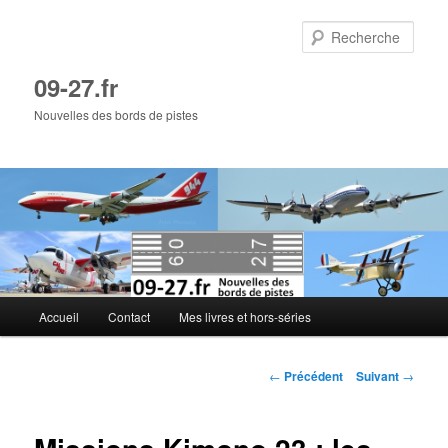
Aller
au
Rech
contenu
principal
09-27.fr
Nouvelles des bords de pistes
Menu
Accueil
Contact
Mes livres et hors-séries
principal
Navigation
←
Précédent
Suivant
→
des
articles