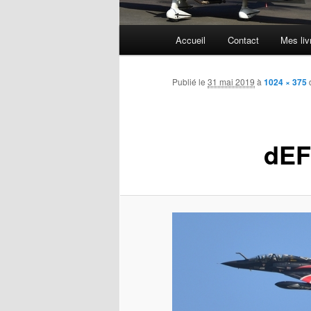
Menu
Accueil
Contact
Mes liv
principal
Publié le
31 mai 2019
à
1024 × 375
dEF