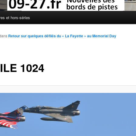
res et hors-séries
dans
Retour sur quelques défilés du « La Fayette » au Memorial Day
ILE 1024