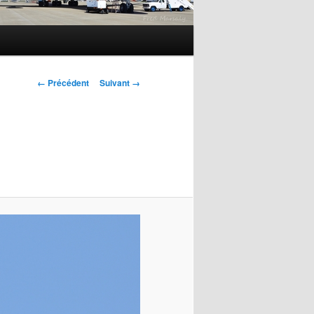
Navigation
← Précédent
Suivant →
des
images