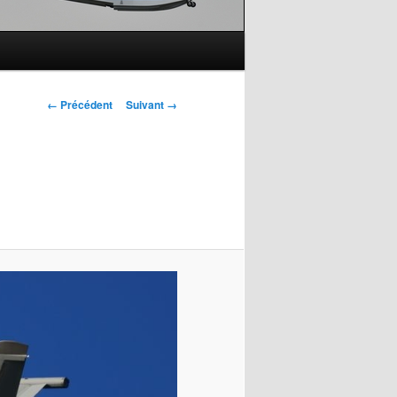
Navigation
← Précédent
Suivant →
des
images