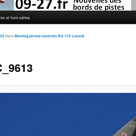
res et hors-séries
503
dans
Meeting portes-ouvertes BA 116 Luxeuil
_9613