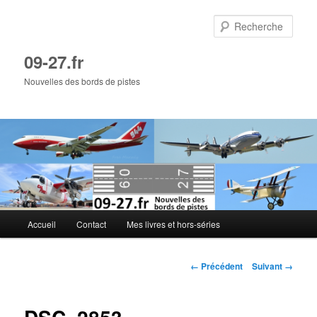
Aller
au
Rech
contenu
principal
09-27.fr
Nouvelles des bords de pistes
Menu
Accueil
Contact
Mes livres et hors-séries
principal
Navigation
← Précédent
Suivant →
des
images