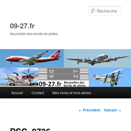
Aller
au
Rech
contenu
principal
09-27.fr
Nouvelles des bords de pistes
Menu
Accueil
Contact
Mes livres et hors-séries
principal
Navigation
← Précédent
Suivant →
des
images